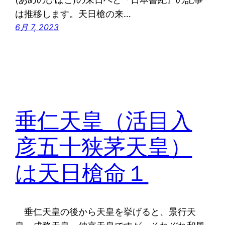
は推移します。天日槍の来…
6月 7, 2023
垂仁天皇（活目入
彦五十狭茅天皇）
は天日槍命１
垂仁天皇の後から天皇を挙げると、景行天