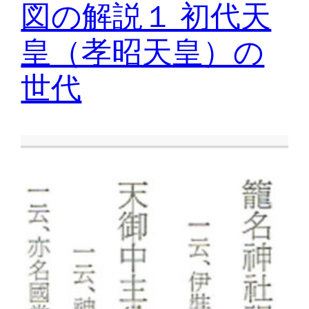
図の解説１ 初代天
皇（孝昭天皇）の
世代