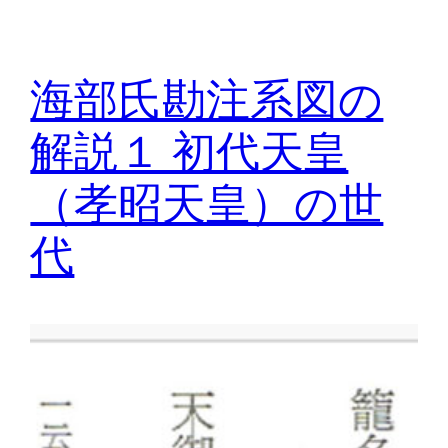
海部氏勘注系図の
解説１ 初代天皇
（孝昭天皇）の世
代