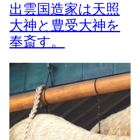
出雲国造家は天照
大神と豊受大神を
奉斎す。