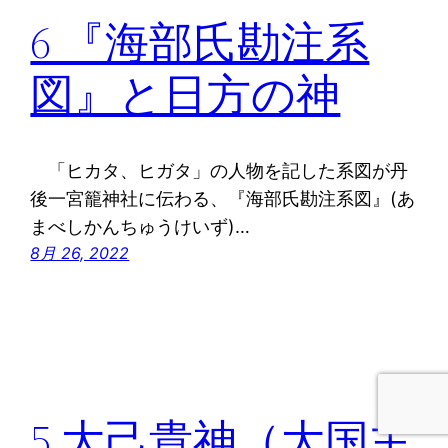
6 『海部氏勘注系
図』と日方の神
「ヒカタ、ヒガタ」の人物を記した系図が丹
後一宮籠神社に伝わる、『海部氏勘注系図』(あ
まべしかんちゅうけいず)…
8月 26, 2022
5 大己貴神（大国主