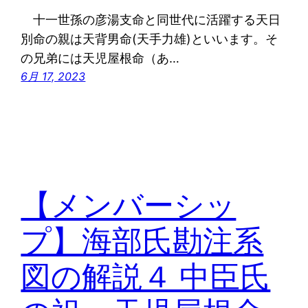
十一世孫の彦湯支命と同世代に活躍する天日
別命の親は天背男命(天手力雄)といいます。そ
の兄弟には天児屋根命（あ…
6月 17, 2023
【メンバーシッ
プ】海部氏勘注系
図の解説４ 中臣氏