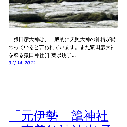
猿田彦大神は、一般的に天照大神の神格が備
わっていると言われています。また猿田彦大神
を祭る猿田神社(千葉県銚子…
9月 14, 2022
「元伊勢」籠神社