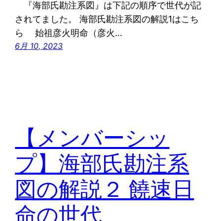
『海部氏勘注系図』は下記の順序で世代が記
されてました。 海部氏勘注系図の解説1はこち
ら 始祖彦火明命（彦火…
6月 10, 2023
【メンバーシッ
プ】海部氏勘注系
図の解説２ 饒速日
命の世代