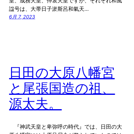
皇、成務天皇、仲哀天皇ですが、それぞれ和風
諡号は、大帯日子淤斯呂和氣天…
6月 7, 2023
日田の大原八幡宮
と尾張国造の祖、
源太夫。
『神武天皇と卑弥呼の時代』では、日田の大