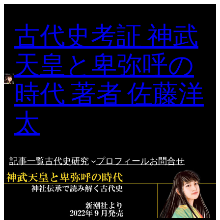
内
古代史考証 神武
容
を
ス
天皇と卑弥呼の
キ
ッ
時代 著者 佐藤洋
プ
太
記事一覧
古代史研究
プロフィール
お問合せ