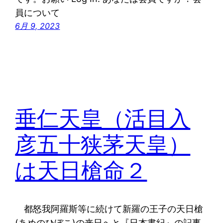
員について
6月 9, 2023
垂仁天皇（活目入
彦五十狭茅天皇）
は天日槍命２
都怒我阿羅斯等に続けて新羅の王子の天日槍
(あめのひぼこ)の来日へと『日本書紀』の記事