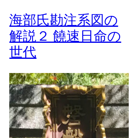
海部氏勘注系図の
解説２ 饒速日命の
世代