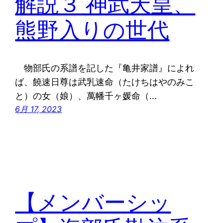
解説３ 神武天皇、
熊野入りの世代
物部氏の系譜を記した『亀井家譜』によれ
ば、饒速日尊は武乳速命（たけちはやのみこ
と）の女（娘）、萬幡千ヶ媛命（…
6月 17, 2023
【メンバーシッ