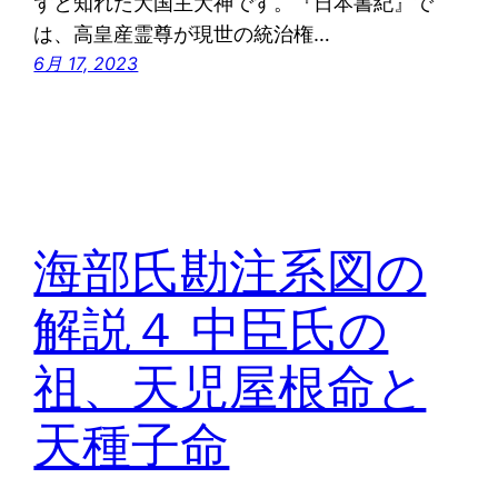
ずと知れた大国主大神です。『日本書紀』で
は、高皇産霊尊が現世の統治権…
6月 17, 2023
海部氏勘注系図の
解説４ 中臣氏の
祖、天児屋根命と
天種子命