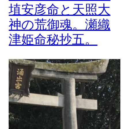
埴安彦命と天照大
神の荒御魂。瀬織
津姫命秘抄五。