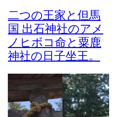
二つの王家と但馬
国 出石神社のアメ
ノヒボコ命と粟鹿
神社の日子坐王。