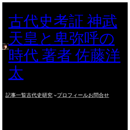
内
古代史考証 神武
容
を
ス
天皇と卑弥呼の
キ
ッ
時代 著者 佐藤洋
プ
太
記事一覧
古代史研究
プロフィール
お問合せ