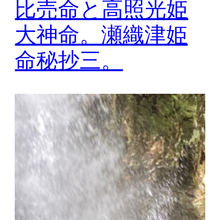
比売命と高照光姫
大神命。瀬織津姫
命秘抄三。