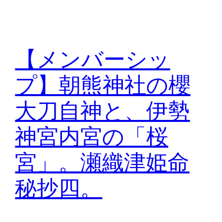
【メンバーシッ
プ】朝熊神社の櫻
大刀自神と、伊勢
神宮内宮の「桜
宮」。瀬織津姫命
秘抄四。