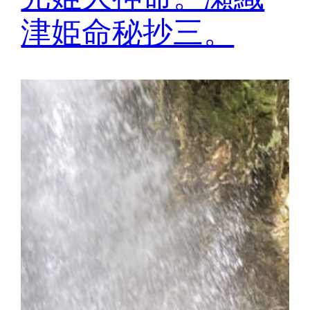
津姫命秘抄三。