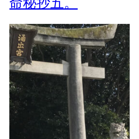
命秘抄五。