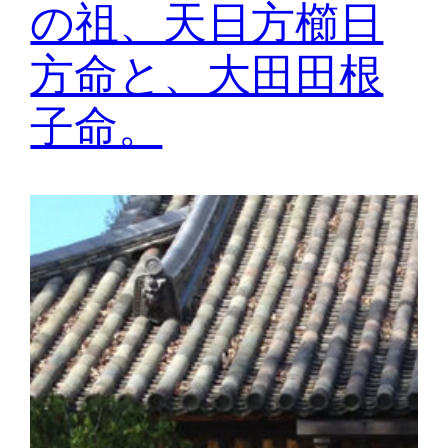
の祖、天日方櫛日
方命と、大田田根
子命。