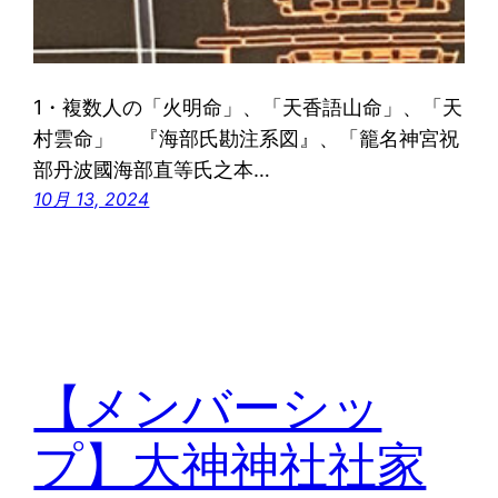
1・複数人の「火明命」、「天香語山命」、「天
村雲命」 『海部氏勘注系図』、「籠名神宮祝
部丹波國海部直等氏之本…
10月 13, 2024
【メンバーシッ
プ】大神神社社家