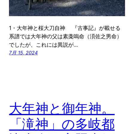
1・大年神と桜大刀自神 『古事記』が載せる
系譜では大年神の父は素戔嗚命（湏佐之男命）
でしたが、これには異説が…
7月 15, 2024
大年神と御年神。
「滝神」の多岐都