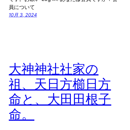
員について
10月 3, 2024
大神神社社家の
祖、天日方櫛日方
命と、大田田根子
命。