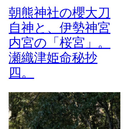
朝熊神社の櫻大刀
自神と、伊勢神宮
内宮の「桜宮」。
瀬織津姫命秘抄
四。