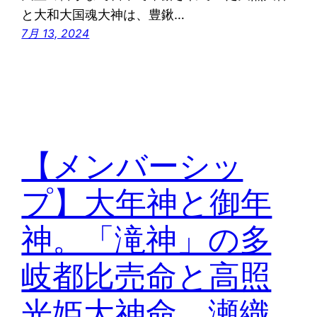
と大和大国魂大神は、豊鍬…
7月 13, 2024
【メンバーシッ
プ】大年神と御年
神。「滝神」の多
岐都比売命と高照
光姫大神命。瀬織