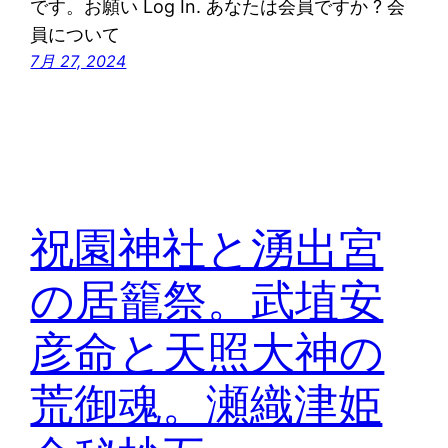
です。お願い Log In. あなたは会員ですか ? 会
員について
7月 27, 2024
祝園神社と湧出宮
の居籠祭。武埴安
彦命と天照大神の
荒御魂。瀬織津姫