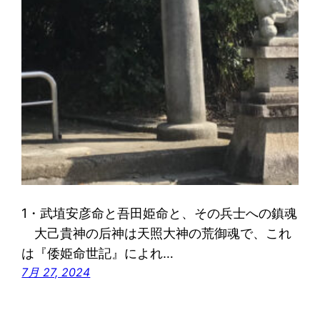
1・武埴安彦命と吾田姫命と、その兵士への鎮魂
大己貴神の后神は天照大神の荒御魂で、これ
は『倭姫命世記』によれ…
7月 27, 2024