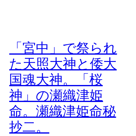
「宮中」で祭られ
た天照大神と倭大
国魂大神。「桜
神」の瀬織津姫
命。瀬織津姫命秘
抄二。