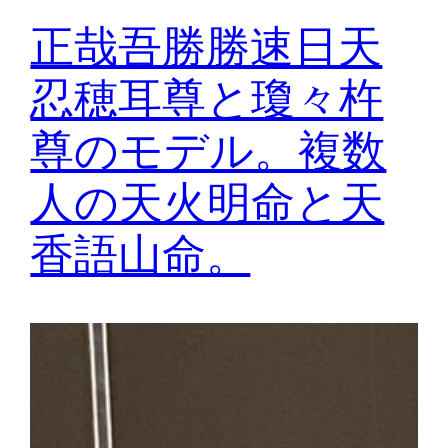
正哉吾勝勝速日天
忍穂耳尊と瓊々杵
尊のモデル。複数
人の天火明命と天
香語山命。