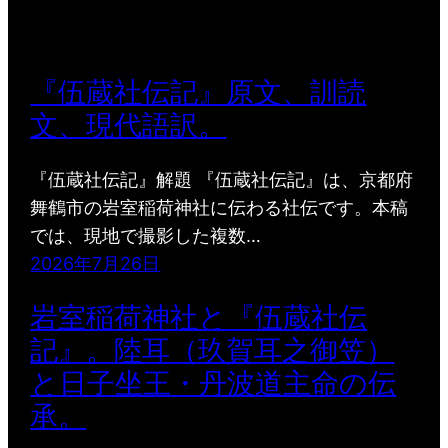
『伍蔵社伝記』原文、訓読
文、現代語訳。
『伍蔵社伝記』解題 『伍蔵社伝記』は、京都府
舞鶴市の岩室稲荷神社に伝わる社伝です。本稿
では、現地で撮影した複数…
2026年7月26日
岩室稲荷神社と『伍蔵社伝
記』。陸耳（玖賀耳之御笠）
と日子坐王・丹波道主命の伝
承。