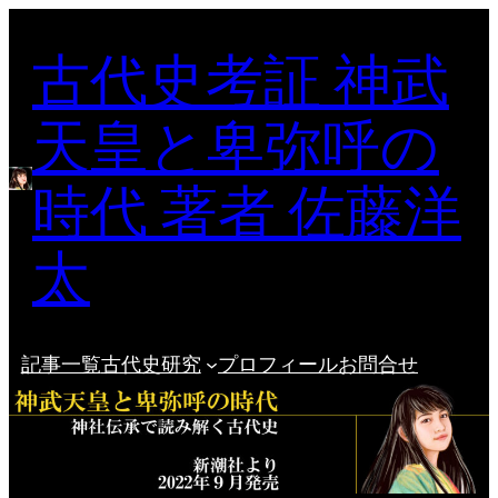
内
古代史考証 神武
容
を
ス
天皇と卑弥呼の
キ
ッ
時代 著者 佐藤洋
プ
太
記事一覧
古代史研究
プロフィール
お問合せ