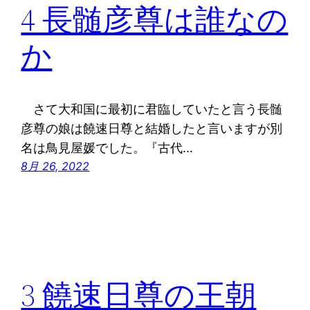
4 長髄彦尊は誰なの
か
さて大和国に最初に君臨していたと言う長髄
彦尊の娘は饒速日尊と結婚したと言いますが別
名は鳥見屋媛でした。『古代…
8月 26, 2022
3 饒速日尊の王朝