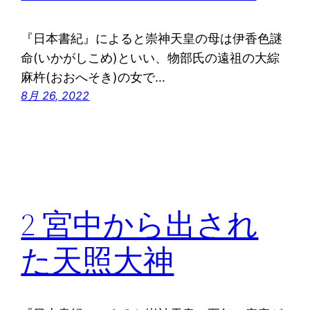
『日本書紀』によると崇神天皇の母は伊香色謎
命(いかがしこめ)といい、物部氏の遠祖の大綜
麻杵(おおへそき)の女で…
8月 26, 2022
2 宮中から出され
た天照大神