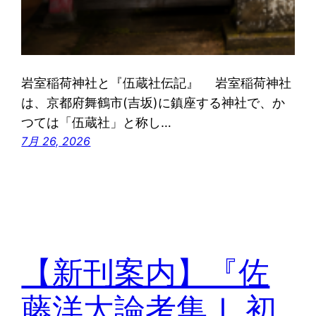
岩室稲荷神社と『伍蔵社伝記』 岩室稲荷神社
は、京都府舞鶴市(吉坂)に鎮座する神社で、か
つては「伍蔵社」と称し…
7月 26, 2026
【新刊案内】『佐
藤洋太論考集Ⅰ 初