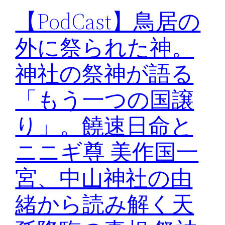
【PodCast】鳥居の
外に祭られた神。
神社の祭神が語る
「もう一つの国譲
り」。饒速日命と
ニニギ尊 美作国一
宮、中山神社の由
緒から読み解く天