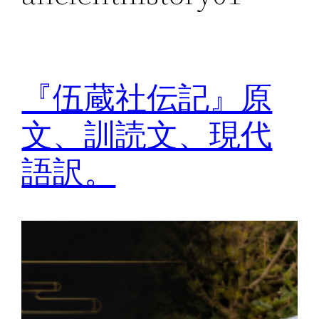
『伍蔵社伝記』原
文、訓読文、現代
語訳。