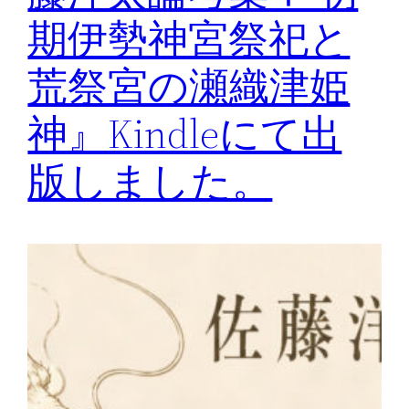
期伊勢神宮祭祀と
荒祭宮の瀬織津姫
神』Kindleにて出
版しました。