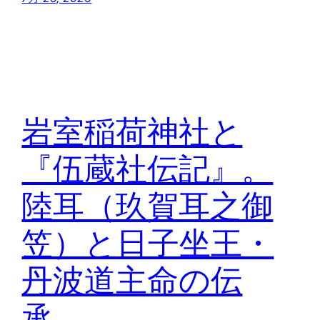
岩室稲荷神社と
『伍蔵社伝記』。
陸耳（玖賀耳之御
笠）と日子坐王・
丹波道主命の伝
承。