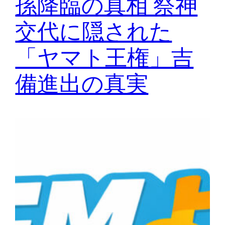
孫降臨の真相 祭神
交代に隠された
「ヤマト王権」吉
備進出の真実