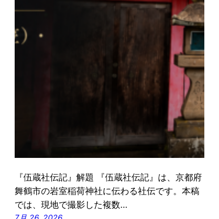
『伍蔵社伝記』解題 『伍蔵社伝記』は、京都府
舞鶴市の岩室稲荷神社に伝わる社伝です。本稿
では、現地で撮影した複数…
7月 26, 2026