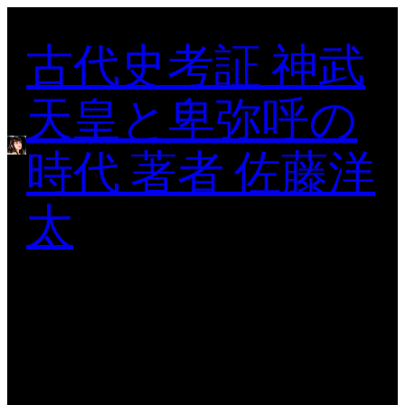
内
古代史考証 神武
容
を
ス
天皇と卑弥呼の
キ
ッ
時代 著者 佐藤洋
プ
太