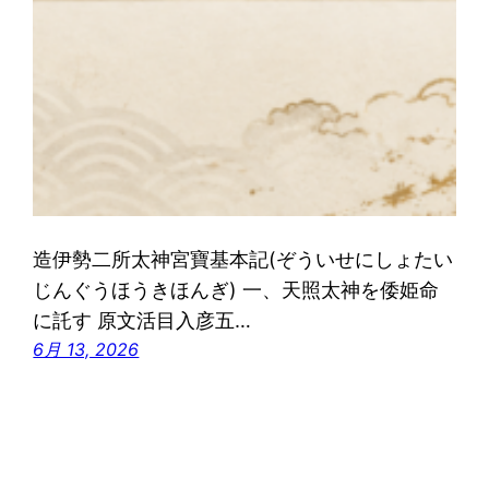
造伊勢二所太神宮寶基本記(ぞういせにしょたい
じんぐうほうきほんぎ) 一、天照太神を倭姫命
に託す 原文活目入彦五…
6月 13, 2026