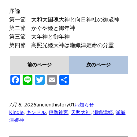
序論
第一節 大和大国魂大神と向日神社の御歳神
第二節 かぐや姫と御年神
第三節 大年神と御年神
第四節 高照光姫大神は瀬織津姫命の分霊
前のページ
次のページ
Facebook
Line
Twitter
Email
共
有
7月 8, 2026
ancienthistory01
お知らせ
Kindle
, 
キンドル
, 
伊勢神宮
, 
天照大神
, 
瀬織津姫
, 
瀬織
津姫神