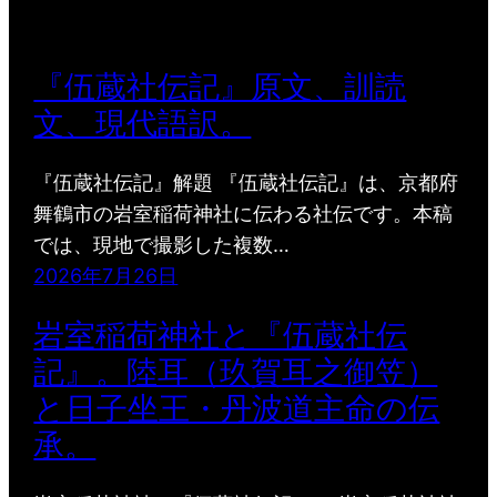
『伍蔵社伝記』原文、訓読
文、現代語訳。
『伍蔵社伝記』解題 『伍蔵社伝記』は、京都府
舞鶴市の岩室稲荷神社に伝わる社伝です。本稿
では、現地で撮影した複数…
2026年7月26日
岩室稲荷神社と『伍蔵社伝
記』。陸耳（玖賀耳之御笠）
と日子坐王・丹波道主命の伝
承。