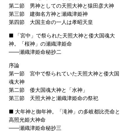
第二節 男神としての天照大神と猿田彦大神
第三節 建御名方神と瀬織津姫神
第四節 大国主命の一人は孝昭天皇
■ 「宮中」で祭られた天照大神と倭大国魂大
神。「桜神」の瀬織津姫命
――瀬織津姫命秘抄二
序論
第一節 宮中で祭られていた天照大神と倭大国
魂大神
第二節 倭大国魂大神と「水神」
第三節 天照大神と瀬織津姫命の祭祀
■ 大年神と御年神。「滝神」の多岐都比売命と
高照光姫大神命
――瀬織津姫命秘抄三