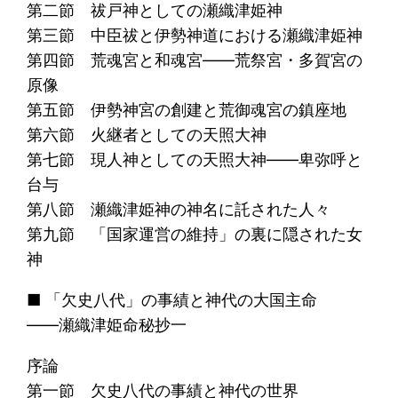
第二節 祓戸神としての瀬織津姫神
第三節 中臣祓と伊勢神道における瀬織津姫神
第四節 荒魂宮と和魂宮――荒祭宮・多賀宮の
原像
第五節 伊勢神宮の創建と荒御魂宮の鎮座地
第六節 火継者としての天照大神
第七節 現人神としての天照大神――卑弥呼と
台与
第八節 瀬織津姫神の神名に託された人々
第九節 「国家運営の維持」の裏に隠された女
神
■ 「欠史八代」の事績と神代の大国主命
――瀬織津姫命秘抄一
序論
第一節 欠史八代の事績と神代の世界