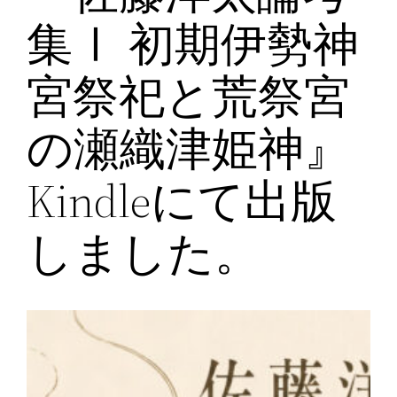
集Ⅰ 初期伊勢神
宮祭祀と荒祭宮
の瀬織津姫神』
Kindleにて出版
しました。