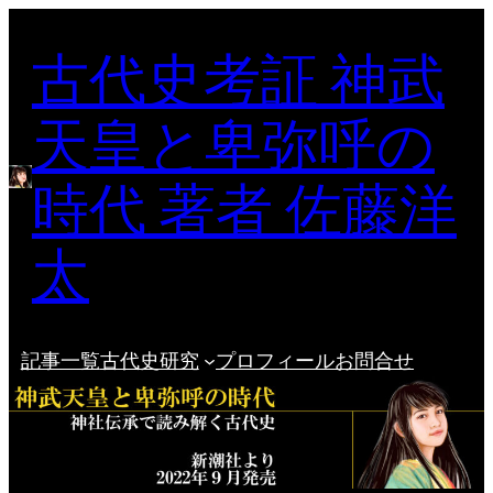
内
古代史考証 神武
容
を
ス
天皇と卑弥呼の
キ
ッ
時代 著者 佐藤洋
プ
太
記事一覧
古代史研究
プロフィール
お問合せ