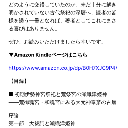
どのように交錯していたのか。未だ十分に解き
明かされていない古代祭祀の深層へ、読者の皆
様を誘う一冊となれば、著者としてこれにまさ
る喜びはありません。
ぜひ、お読みいただけましたら幸いです。
▼Amazon Kindleページはこちら
https://www.amazon.co.jp/dp/B0H7XJC9P4/
【目録】
■ 初期伊勢神宮祭祀と荒祭宮の瀬織津姫神
――荒御魂宮・和魂宮にみる大元神奉斎の古層
序論
第一節 大祓詞と瀬織津姫神