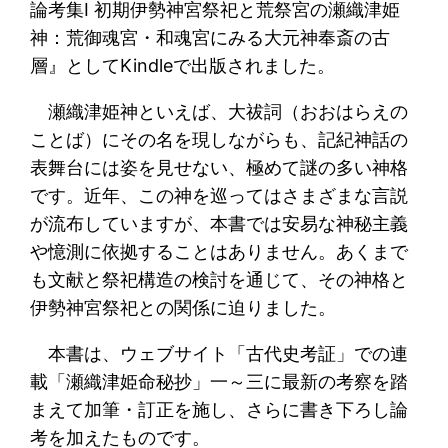
論考集Ⅰ 初期伊勢神宮祭祀と荒祭宮の瀬織津姫
神：荒御魂宮・和魂宮にみる大元神奉斎の古
層』としてKindleで出版されました。
瀬織津姫神といえば、大祓詞（おおはらえの
ことば）にその名を現しながらも、記紀神話の
表舞台には姿を見せない、極めて謎の多い神格
です。近年、この神を巡ってはさまざまな言説
が流布していますが、本書では安易な神秘主義
や憶測に依拠することはありません。あくまで
も文献と祭祀構造の検討を通じて、その神格と
伊勢神宮祭祀との関係に迫りました。
本書は、ウェブサイト「古代史考証」での連
載「瀬織津姫命秘抄」一～三に最新の考察を踏
まえて加筆・訂正を施し、さらに書き下ろし論
考を加えたものです。