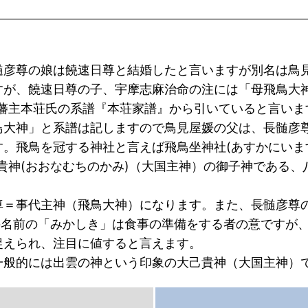
彦尊の娘は饒速日尊と結婚したと言いますが別名は鳥
すが、饒速日尊の子、宇摩志麻治命の注には「母飛鳥大神
津藩主本荘氏の系譜『本荘家譜』から引いていると言いま
大神」と系譜は記しますので鳥見屋媛の父は、長髄彦
。飛鳥を冠する神社と言えば飛鳥坐神社(あすかにいます
貴神(おおなむちのかみ)（大国主神）の御子神である、
＝事代主神（飛鳥大神）になります。また、長髄彦尊
の名前の「みかしき」は食事の準備をする者の意ですが
捉えられ、注目に値すると言えます。
般的には出雲の神という印象の大己貴神（大国主神）