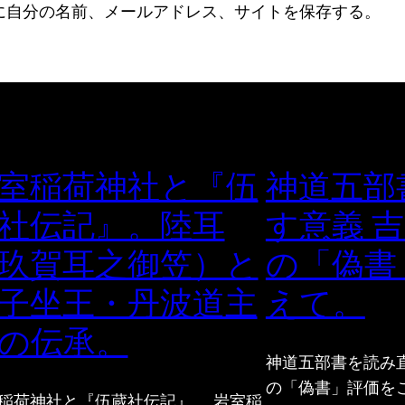
に自分の名前、メールアドレス、サイトを保存する。
室稲荷神社と『伍
神道五部
社伝記』。陸耳
す意義 
玖賀耳之御笠）と
の「偽書
子坐王・丹波道主
えて。
の伝承。
神道五部書を読み
の「偽書」評価を
稲荷神社と『伍蔵社伝記』 岩室稲