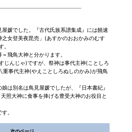
見屋媛でした。『古代氏族系譜集成』には饒速
之女登美夜毘売」(あすかのおおかみのむす
す。
尊＝飛鳥大神と分かります。
じんじゃ)ですが、祭神は事代主神(ことしろ
八重事代主神(やえことしろぬしのかみ)が飛鳥
の娘は別名は鳥見屋媛でしたが、『日本書紀』
、天照大神に食事を捧げる豊受大神のお役目と
です。
次のページ