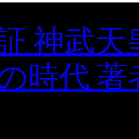
証 神武天
の時代 著