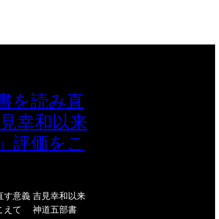
書を読み直
吉見幸和以来
」評価をこ
直す意義 吉見幸和以来
こえて 神道五部書