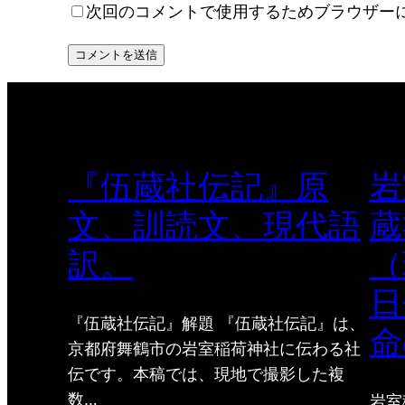
次回のコメントで使用するためブラウザー
『伍蔵社伝記』原
岩
文、訓読文、現代語
蔵
訳。
（
日
『伍蔵社伝記』解題 『伍蔵社伝記』は、
命
京都府舞鶴市の岩室稲荷神社に伝わる社
伝です。本稿では、現地で撮影した複
数…
岩室