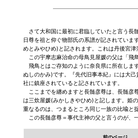
さて大和国に最初に君臨していたと言う長髄
日尊を祖と仰ぐ物部氏の系譜が記されていま
めとみやひめ)と記されます。これは丹後宮
この宇摩志麻治命の母鳥見屋媛の父は「飛鳥
飛鳥とはご存知のように奈良県に所在します
ぬしのかみ)です。『先代旧事本紀』には大己
社に鎮座されていると記されています。
ここまでを纏めますと長髄彦尊は、長髄彦尊
は三炊屋媛(みかしきやひめ)と記します。姫
重なるのは、つまるところ同じ一族の比喩と
この長髄彦尊＝事代主神の父と言うのが、一
前のページ