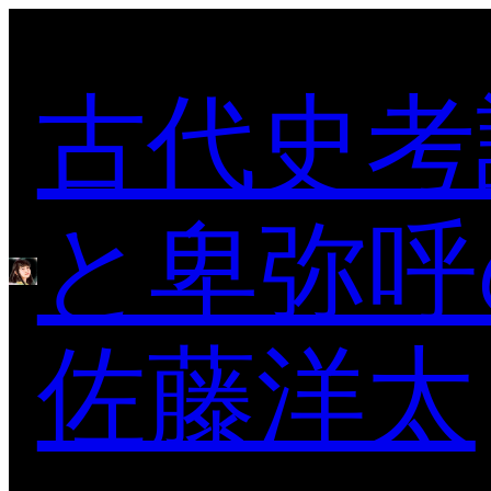
内
容
古代史考
を
ス
キ
ッ
プ
と卑弥呼
佐藤洋太