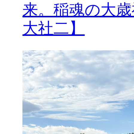
来。稲魂の大歳
大社二】