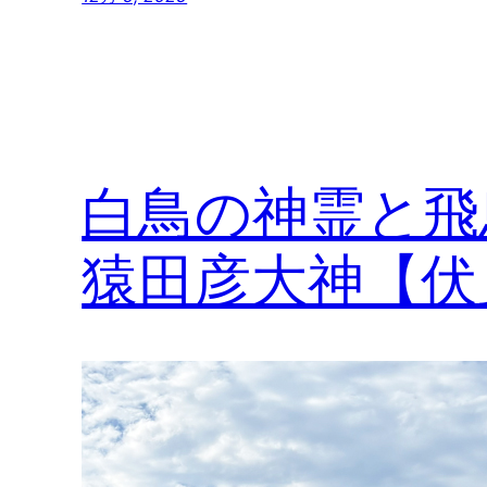
白鳥の神霊と飛
猿田彦大神【伏