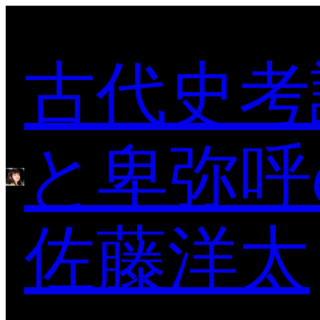
内
容
古代史考
を
ス
キ
ッ
プ
と卑弥呼
佐藤洋太