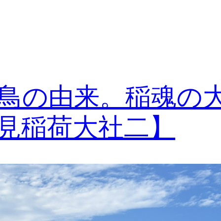
鳥の由来。稲魂の
見稲荷大社二】