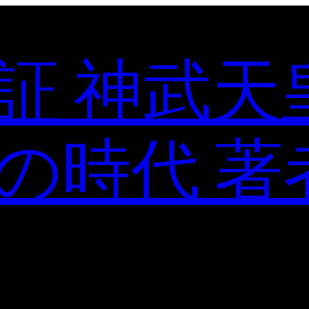
証 神武天
の時代 著