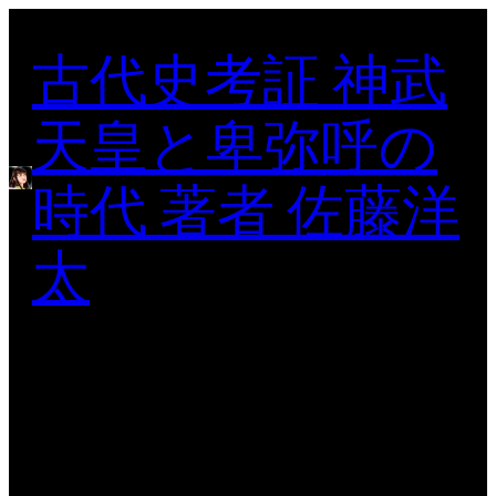
内
古代史考証 神武
容
を
ス
天皇と卑弥呼の
キ
ッ
時代 著者 佐藤洋
プ
太