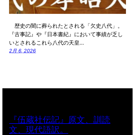
歴史の闇に葬られたとされる「欠史八代」。
『古事記』や『日本書紀』において事績が乏し
いとされるこれら八代の天皇…
2月 6, 2026
『伍蔵社伝記』原文、訓読
文、現代語訳。