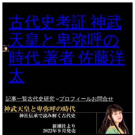
内
古代史考証 神武
容
を
ス
天皇と卑弥呼の
キ
ッ
時代 著者 佐藤洋
プ
太
記事一覧
古代史研究
プロフィール
お問合せ