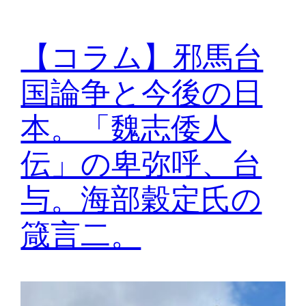
【コラム】邪馬台
国論争と今後の日
本。「魏志倭人
伝」の卑弥呼、台
与。海部穀定氏の
箴言二。