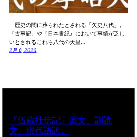
歴史の闇に葬られたとされる「欠史八代」。
『古事記』や『日本書紀』において事績が乏し
いとされるこれら八代の天皇…
2月 6, 2026
『伍蔵社伝記』原文、訓読
文、現代語訳。