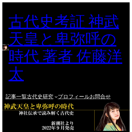
内
古代史考証 神武
容
を
ス
天皇と卑弥呼の
キ
ッ
時代 著者 佐藤洋
プ
太
記事一覧
古代史研究
プロフィール
お問合せ