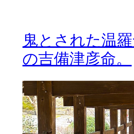
鬼とされた温羅
の吉備津彦命。