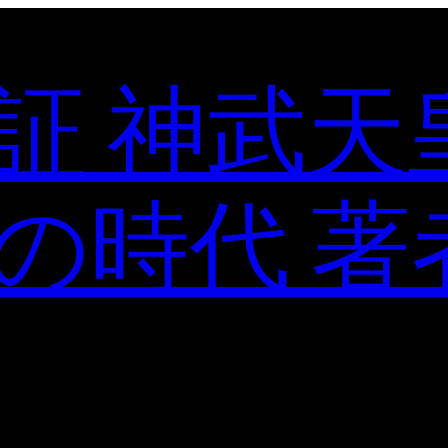
証 神武天
の時代 著