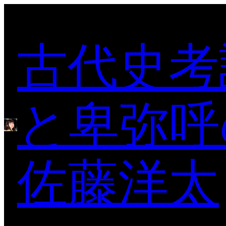
内
容
古代史考
を
ス
キ
ッ
プ
と卑弥呼
佐藤洋太