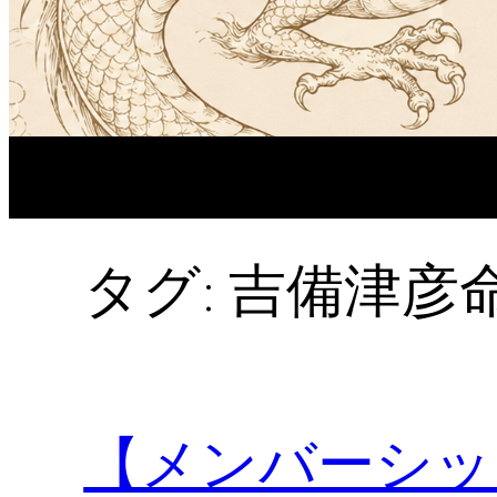
タグ:
吉備津彦
【メンバーシッ