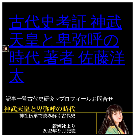
内
古代史考証 神武
容
を
ス
天皇と卑弥呼の
キ
ッ
時代 著者 佐藤洋
プ
太
記事一覧
古代史研究
プロフィール
お問合せ