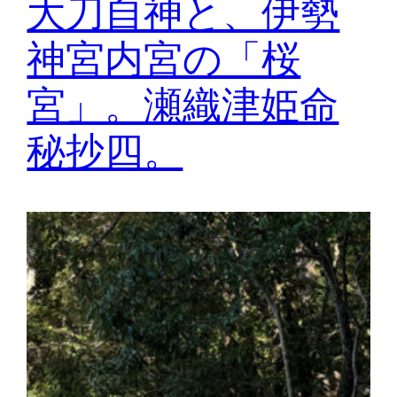
大刀自神と、伊勢
神宮内宮の「桜
宮」。瀬織津姫命
秘抄四。