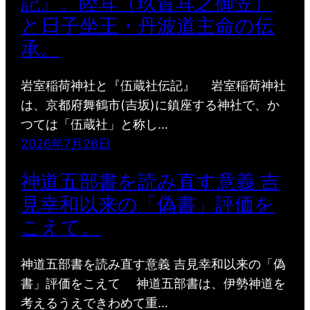
記』。陸耳（玖賀耳之御笠）
と日子坐王・丹波道主命の伝
承。
岩室稲荷神社と『伍蔵社伝記』 岩室稲荷神社
は、京都府舞鶴市(吉坂)に鎮座する神社で、か
つては「伍蔵社」と称し…
2026年7月26日
神道五部書を読み直す意義 吉
見幸和以来の「偽書」評価を
こえて。
神道五部書を読み直す意義 吉見幸和以来の「偽
書」評価をこえて 神道五部書は、伊勢神道を
考えるうえできわめて重…