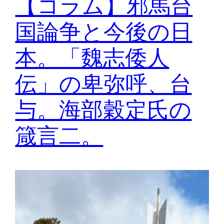
【コラム】邪馬台
国論争と今後の日
本。「魏志倭人
伝」の卑弥呼、台
与。海部穀定氏の
箴言二。