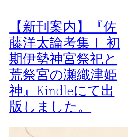
【新刊案内】『佐
藤洋太論考集Ⅰ 初
期伊勢神宮祭祀と
荒祭宮の瀬織津姫
神』Kindleにて出
版しました。