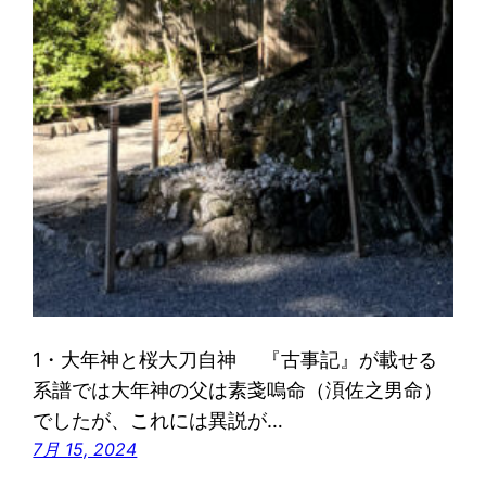
1・大年神と桜大刀自神 『古事記』が載せる
系譜では大年神の父は素戔嗚命（湏佐之男命）
でしたが、これには異説が…
7月 15, 2024