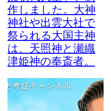
作しました。大神
神社や出雲大社で
祭られる大国主神
は、天照神と瀬織
津姫神の奉斎者。