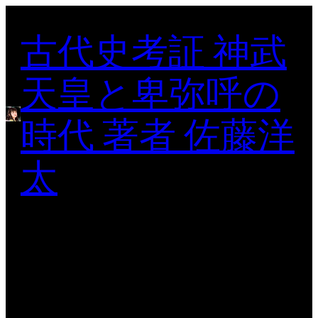
内
古代史考証 神武
容
を
ス
天皇と卑弥呼の
キ
ッ
時代 著者 佐藤洋
プ
太