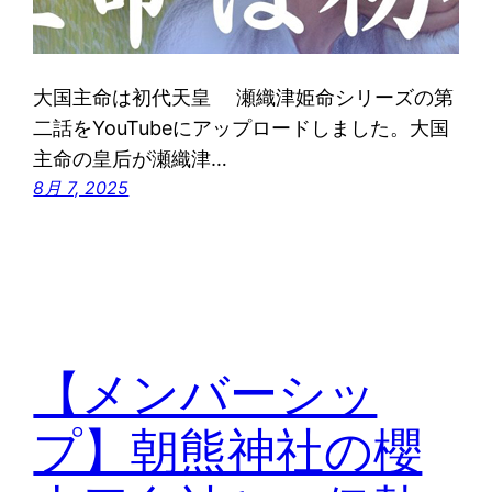
大国主命は初代天皇 瀬織津姫命シリーズの第
二話をYouTubeにアップロードしました。大国
主命の皇后が瀬織津…
8月 7, 2025
【メンバーシッ
プ】朝熊神社の櫻