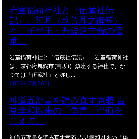
岩室稲荷神社と『伍蔵社伝
記』。陸耳（玖賀耳之御笠）
と日子坐王・丹波道主命の伝
承。
岩室稲荷神社と『伍蔵社伝記』 岩室稲荷神社
は、京都府舞鶴市(吉坂)に鎮座する神社で、か
つては「伍蔵社」と称し…
2026年7月26日
神道五部書を読み直す意義 吉
見幸和以来の「偽書」評価を
こえて。
神道五部書を読み直す意義 吉見幸和以来の「偽