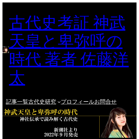
内
古代史考証 神武
容
を
ス
天皇と卑弥呼の
キ
ッ
時代 著者 佐藤洋
プ
太
記事一覧
古代史研究
プロフィール
お問合せ