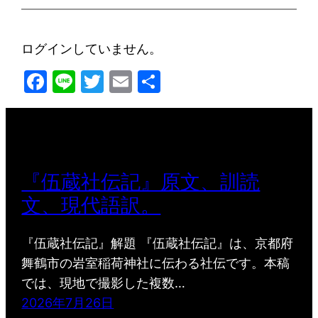
ログインしていません。
Facebook
Line
Twitter
Email
共
有
『伍蔵社伝記』原文、訓読
文、現代語訳。
『伍蔵社伝記』解題 『伍蔵社伝記』は、京都府
舞鶴市の岩室稲荷神社に伝わる社伝です。本稿
では、現地で撮影した複数…
2026年7月26日