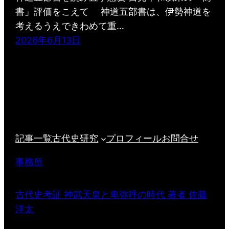
書」評価をこえて 神道五部書は、伊勢神道を
考えるうえできわめて重…
2026年6月13日
記事一覧
古代史研究
プロフィール
お問合せ
事務所
古代史考証 神武天皇と卑弥呼の時代 著者 佐藤
洋太