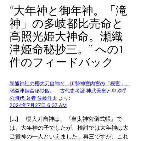
“大年神と御年神。「滝
神」の多岐都比売命と
高照光姫大神命。瀬織
津姫命秘抄三。” への1
件のフィードバック
朝熊神社の櫻大刀自神と、伊勢神宮内宮の「桜宮」。
瀬織津姫命秘抄四。 – 古代史考証 神武天皇と卑弥呼
の時代 著者 佐藤洋太
より:
2024年7月27日 6:37 AM
[…] 櫻大刀自神は、『皇太神宮儀式帳』で
は、大年神の子でしたが、検討では大年神は大
己貴神の一人といえました。再三ですが、これ