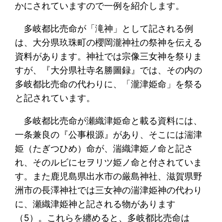
かにされていますので一例を紹介します。
多岐都比売命が「滝神」として記される例
は、大分県玖珠町の櫻岡瀧神社の祭神を伝える
資料があります。神社では宗像三女神を祭りま
すが、『大分県社寺名勝圖録』では、その内の
多岐都比売命の代わりに、「瀧津姫命」を祭る
と記されています。
多岐都比売命が瀬織津姫命と載る資料には、
一条兼良の『公事根源』があり、そこには湍津
姫（たぎつひめ）命が、湍織津姫ノ命と記さ
れ、そのルビにセヲリツ姫ノ命と付されていま
す。また鹿児島県出水市の厳島神社、滋賀県野
洲市の長澤神社では三女神の湍津姫神の代わり
に、瀬織津姫神と記される物があります
（5）。これらを纏めると、多岐都比売命は