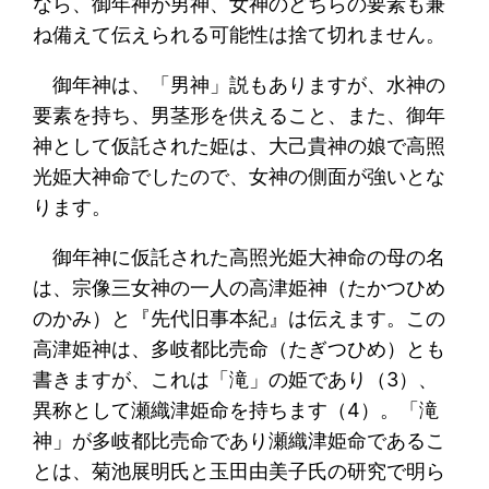
なら、御年神が男神、女神のどちらの要素も兼
ね備えて伝えられる可能性は捨て切れません。
御年神は、「男神」説もありますが、水神の
要素を持ち、男茎形を供えること、また、御年
神として仮託された姫は、大己貴神の娘で高照
光姫大神命でしたので、女神の側面が強いとな
ります。
御年神に仮託された高照光姫大神命の母の名
は、宗像三女神の一人の高津姫神（たかつひめ
のかみ）と『先代旧事本紀』は伝えます。この
高津姫神は、多岐都比売命（たぎつひめ）とも
書きますが、これは「滝」の姫であり（3）、
異称として瀬織津姫命を持ちます（4）。「滝
神」が多岐都比売命であり瀬織津姫命であるこ
とは、菊池展明氏と玉田由美子氏の研究で明ら