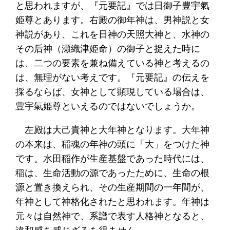
と思われますが、『元要記』では日御子豊宇氣
姫尊とあります。右殿の御年神は、男神説と女
神説があり、これを日神の天照大神と、水神の
その后神（瀬織津姫命）の御子と捉えた時に
は、二つの要素を兼ね備えている神と考えるの
は、無理がない考えです。『元要記』の伝えを
採るならば、女神として顕現している場合は、
豊宇氣姫尊といえるのではないでしょうか。
左殿は大己貴神と大年神となります。大年神
の本来は、稲魂の年神の頭に「大」をつけた神
です。水田稲作が生産基盤であった時代には、
稲は、生命活動の源であったために、生命の根
源と置き換えられ、その生産期間の一年間が、
年神として神格化されたと思われます。年神は
元々は自然神で、系譜で表す人格神となると、