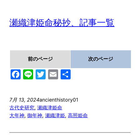
瀬織津姫命秘抄、記事一覧
前のページ
次のページ
Facebook
Line
Twitter
Email
共
有
7月 13, 2024
ancienthistory01
古代史研究
, 
瀬織津姫命
大年神
, 
御年神
, 
瀬織津姫
, 
高照姫命