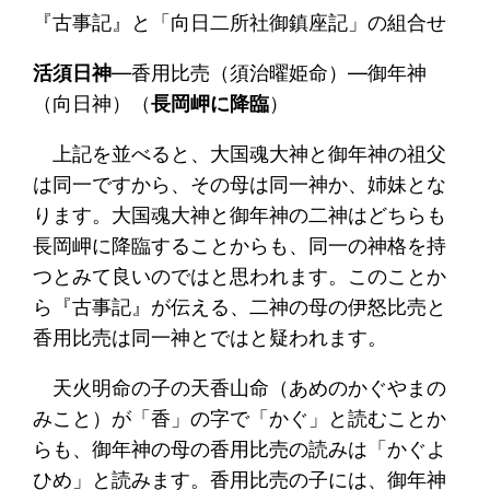
『古事記』と「向日二所社御鎮座記」の組合せ
活須日神
―香用比売（須治曜姫命）―御年神
（向日神）（
長岡岬に降臨
）
上記を並べると、大国魂大神と御年神の祖父
は同一ですから、その母は同一神か、姉妹とな
ります。大国魂大神と御年神の二神はどちらも
長岡岬に降臨することからも、同一の神格を持
つとみて良いのではと思われます。このことか
ら『古事記』が伝える、二神の母の伊怒比売と
香用比売は同一神とではと疑われます。
天火明命の子の天香山命（あめのかぐやまの
みこと）が「香」の字で「かぐ」と読むことか
らも、御年神の母の香用比売の読みは「かぐよ
ひめ」と読みます。香用比売の子には、御年神