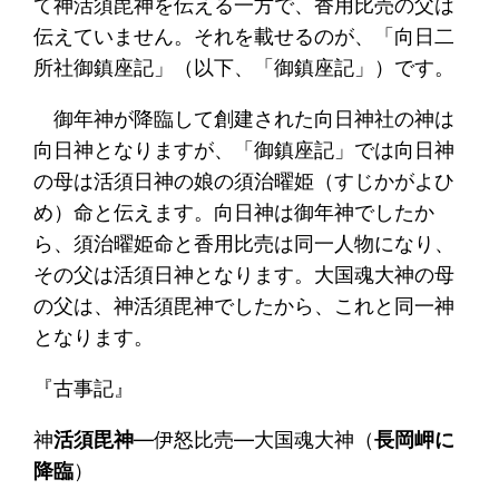
て神活須毘神を伝える一方で、香用比売の父は
伝えていません。それを載せるのが、「向日二
所社御鎮座記」（以下、「御鎮座記」）です。
御年神が降臨して創建された向日神社の神は
向日神となりますが、「御鎮座記」では向日神
の母は活須日神の娘の須治曜姫（すじかがよひ
め）命と伝えます。向日神は御年神でしたか
ら、須治曜姫命と香用比売は同一人物になり、
その父は活須日神となります。大国魂大神の母
の父は、神活須毘神でしたから、これと同一神
となります。
『古事記』
神
活須毘神
―伊怒比売―大国魂大神（
長岡岬に
降臨
）