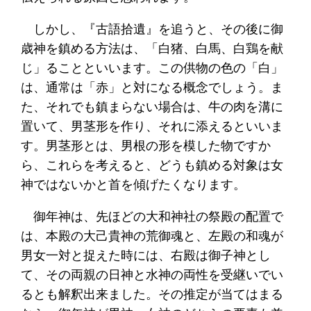
しかし、『古語拾遺』を追うと、その後に御
歳神を鎮める方法は、「白猪、白馬、白鶏を献
じ」ることといいます。この供物の色の「白」
は、通常は「赤」と対になる概念でしょう。ま
た、それでも鎮まらない場合は、牛の肉を溝に
置いて、男茎形を作り、それに添えるといいま
す。男茎形とは、男根の形を模した物ですか
ら、これらを考えると、どうも鎮める対象は女
神ではないかと首を傾げたくなります。
御年神は、先ほどの大和神社の祭殿の配置で
は、本殿の大己貴神の荒御魂と、左殿の和魂が
男女一対と捉えた時には、右殿は御子神とし
て、その両親の日神と水神の両性を受継いでい
るとも解釈出来ました。その推定が当てはまる