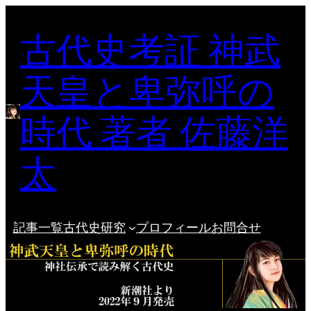
内
古代史考証 神武
容
を
ス
天皇と卑弥呼の
キ
ッ
時代 著者 佐藤洋
プ
太
記事一覧
古代史研究
プロフィール
お問合せ