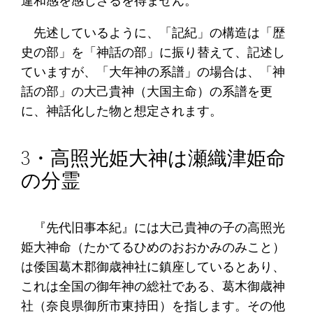
違和感を感じざるを得ません。
先述しているように、「記紀」の構造は「歴
史の部」を「神話の部」に振り替えて、記述し
ていますが、「大年神の系譜」の場合は、「神
話の部」の大己貴神（大国主命）の系譜を更
に、神話化した物と想定されます。
3・高照光姫大神は瀬織津姫命
の分霊
『先代旧事本紀』には大己貴神の子の高照光
姫大神命（たかてるひめのおおかみのみこと）
は倭国葛木郡御歳神社に鎮座しているとあり、
これは全国の御年神の総社である、葛木御歳神
社（奈良県御所市東持田）を指します。その他