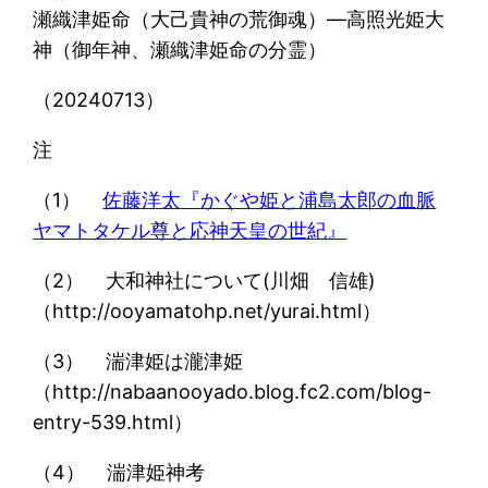
瀬織津姫命（大己貴神の荒御魂）―高照光姫大
神（御年神、瀬織津姫命の分霊）
（20240713）
注
（1）
佐藤洋太『かぐや姫と浦島太郎の血脈
ヤマトタケル尊と応神天皇の世紀』
（2） 大和神社について(川畑 信雄)
（http://ooyamatohp.net/yurai.html）
（3） 湍津姫は瀧津姫
（http://nabaanooyado.blog.fc2.com/blog-
entry-539.html）
（4） 湍津姫神考