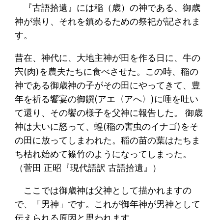
『古語拾遺』には稲（歳）の神である、御歳
神が祟り、それを鎮めるための祭祀が記されま
す。
昔在、神代に、大地主神が田を作る日に、牛の
宍(肉)を農夫たちに食べさせた。この時、稲の
神である御歳神の子がその田にやってきて、豊
年を祈る饗宴の御饌(アエ〈アへ〉)に唾を吐い
て還り、その饗の様子を父神に報告した。 御歳
神は大いに怒って、蝗(稲の害虫のイナゴ)をそ
の田に放ってしまわれた。稲の苗の葉はたちま
ち枯れ始めて篠竹のようになってしまった。
（菅田 正昭『現代語訳 古語拾遺』）
ここでは御歳神は父神として描かれますの
で、「男神」です。これが御年神が男神として
伝えられる原因と思われます。