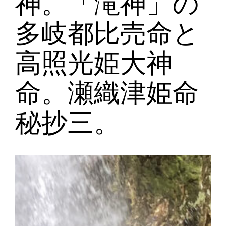
神。「滝神」の
多岐都比売命と
高照光姫大神
命。瀬織津姫命
秘抄三。