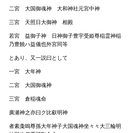
二宮 大国御魂神 大和神社元宮中神
三宮 天照日大御神 相殿
若宮 益御子神 日神御子豊宇受姫尊稲霊神稲
乃豊饒ハ益儀也外宮同等
とあり、又一説曰として
一宮 大年神
二宮 大国御魂神
三宮 倉稲魂命
廣瀬神之亦曰ク比叡明神
者素戔嗚尊孫大年神子大国魂神坐々々大三輪明