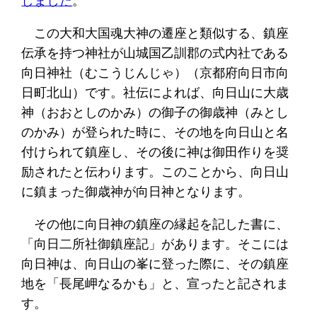
しました
。
この大和大国魂大神の遷座と類似する、鎮座
伝承を持つ神社が山城国乙訓郡の式内社である
向日神社（むこうじんじゃ）（京都府向日市向
日町北山）です。社伝によれば、向日山に大歳
神（おおとしのかみ）の御子の御歳神（みとし
のかみ）が登られた時に、その地を向日山と名
付けられて鎮座し、その後に神は御田作りを奨
励されたと伝わります。このことから、向日山
に鎮まった御歳神が向日神となります。
その他に向日神の鎮座の縁起を記した書に、
「向日二所社御鎮座記」があります。そこには
向日神は、向日山の峯に登った際に、その鎮座
地を「長尾岬なるかも」と、宣ったと記されま
す。