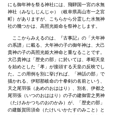
にも御年神を祭る神社には、飛騨国一宮の水無
神社（みなしじんじゃ）（岐阜県高山市一之宮
町）がありますが、こちらから分霊した水無神
社の幾つかは、高照光姫命を祭神とします。
ここからみえるのは、『古事記』の「大年神
の系譜」に載る、大年神の子の御年神は、大己
貴神の子の高照光姫大神命と重なることです。
大己貴神は「歴史の部」に於いては、孝昭天皇
を始めとした「孝」が接頭する天皇の反映でし
た。この用例を別に挙げれば、「神話の部」で
描かれる、伊耶那岐命の十拳剣の名前という、
天之尾羽張（あめのおははり）、別名、伊都之
尾羽張（いつのおははり）の子の建御雷之男神
（たけみかつちのおのかみ）が、「歴史の部」
の建飯賀田須命（たけいいかたすのみこと）と