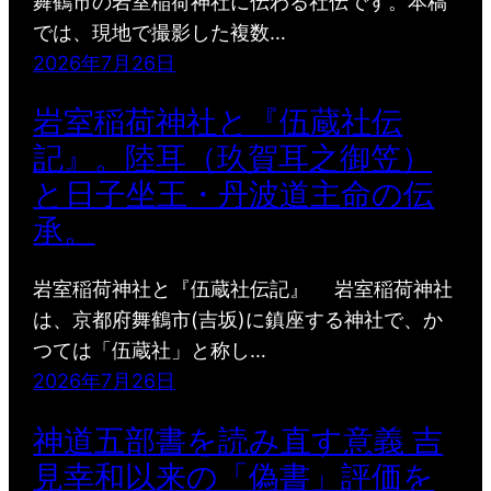
舞鶴市の岩室稲荷神社に伝わる社伝です。本稿
では、現地で撮影した複数…
2026年7月26日
岩室稲荷神社と『伍蔵社伝
記』。陸耳（玖賀耳之御笠）
と日子坐王・丹波道主命の伝
承。
岩室稲荷神社と『伍蔵社伝記』 岩室稲荷神社
は、京都府舞鶴市(吉坂)に鎮座する神社で、か
つては「伍蔵社」と称し…
2026年7月26日
神道五部書を読み直す意義 吉
見幸和以来の「偽書」評価を