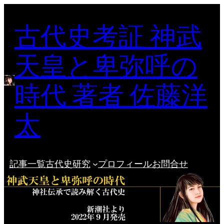
内
古代史考証 神武
容
を
ス
天皇と卑弥呼の
キ
ッ
時代 著者 佐藤洋
プ
太
記事一覧
古代史研究
プロフィール
お問合せ