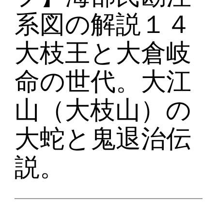
系図の解説１４
大枝王と大倉岐
命の世代。大江
山（大枝山）の
大蛇と鬼退治伝
説。