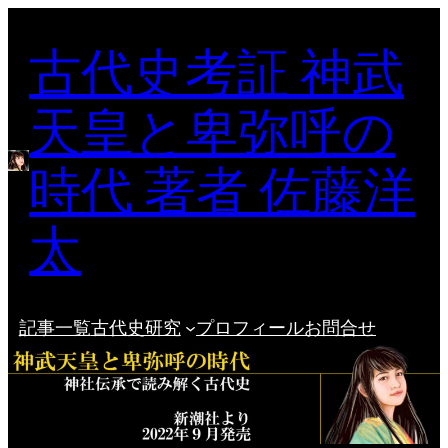
内
古代史考証 神武
容
を
ス
天皇と卑弥呼の
キ
ッ
時代 著者 佐藤洋
プ
太
記事一覧
古代史研究
プロフィール
お問合せ