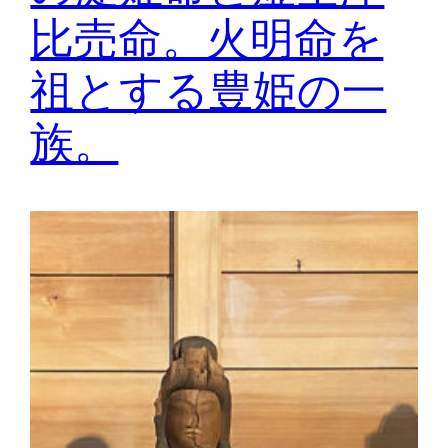
比売命。火明命を
祖とする豊姫の一
族。