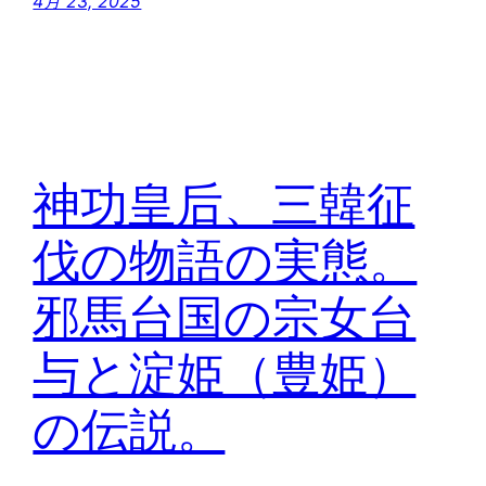
4月 23, 2025
神功皇后、三韓征
伐の物語の実態。
邪馬台国の宗女台
与と淀姫（豊姫）
の伝説。