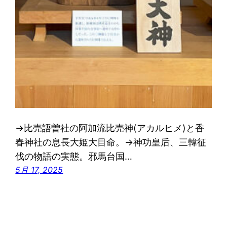
→比売語曽社の阿加流比売神(アカルヒメ)と香
春神社の息長大姫大目命。→神功皇后、三韓征
伐の物語の実態。邪馬台国…
5月 17, 2025