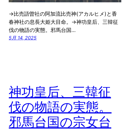
→比売語曽社の阿加流比売神(アカルヒメ)と香
春神社の息長大姫大目命。→神功皇后、三韓征
伐の物語の実態。邪馬台国…
5月 14, 2025
神功皇后、三韓征
伐の物語の実態。
邪馬台国の宗女台