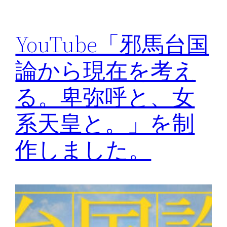
YouTube「邪馬台国
論から現在を考え
る。卑弥呼と、女
系天皇と。」を制
作しました。