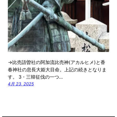
→比売語曽社の阿加流比売神(アカルヒメ)と香
春神社の息長大姫大目命。上記の続きとなりま
す。 3・三韓征伐の一つ…
4月 23, 2025