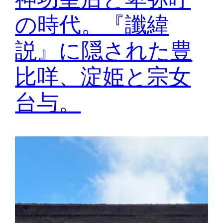
の時代。『讖緯
説』に隠された豊
比咩、淀姫と宗女
台与。