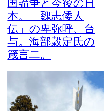
国論争と今後の日
本。「魏志倭人
伝」の卑弥呼、台
与。海部穀定氏の
箴言二。