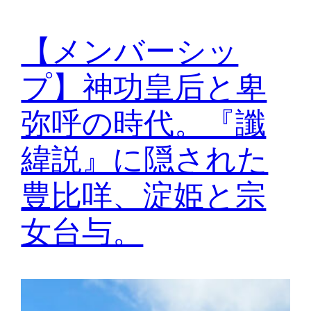
【メンバーシッ
プ】神功皇后と卑
弥呼の時代。『讖
緯説』に隠された
豊比咩、淀姫と宗
女台与。