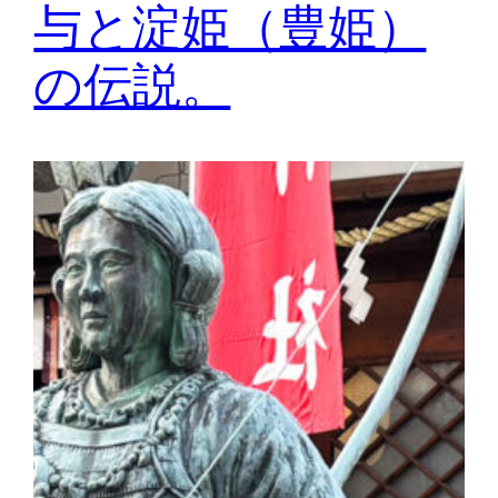
与と淀姫（豊姫）
の伝説。