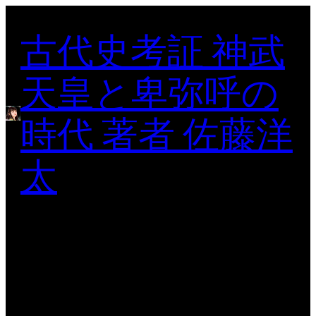
内
古代史考証 神武
容
を
ス
天皇と卑弥呼の
キ
ッ
時代 著者 佐藤洋
プ
太