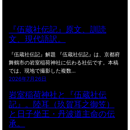
『伍蔵社伝記』原文、訓読
文、現代語訳。
『伍蔵社伝記』解題 『伍蔵社伝記』は、京都府
舞鶴市の岩室稲荷神社に伝わる社伝です。本稿
では、現地で撮影した複数…
2026年7月26日
岩室稲荷神社と『伍蔵社伝
記』。陸耳（玖賀耳之御笠）
と日子坐王・丹波道主命の伝
承。