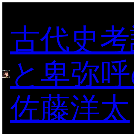
内
容
古代史考
を
ス
キ
ッ
プ
と卑弥呼
佐藤洋太