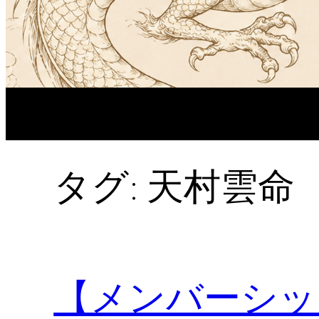
タグ:
天村雲命
【メンバーシッ