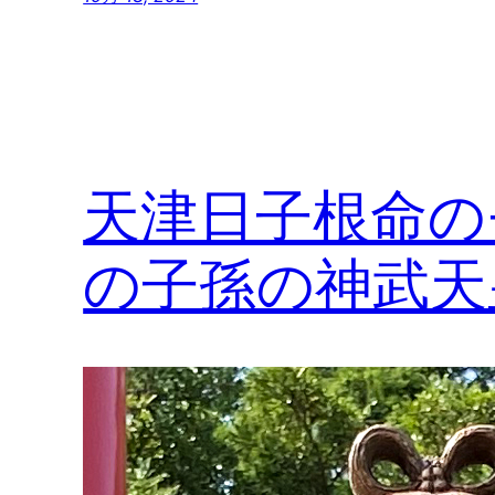
天津日子根命の
の子孫の神武天