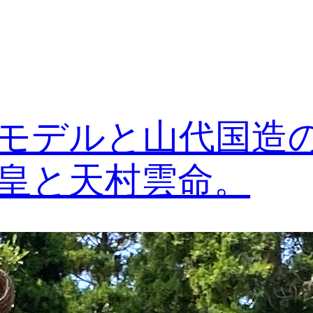
モデルと山代国造
皇と天村雲命。