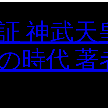
証 神武天
の時代 著