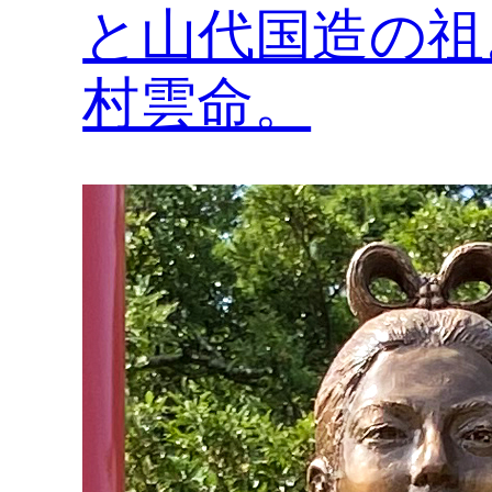
と山代国造の祖
村雲命。