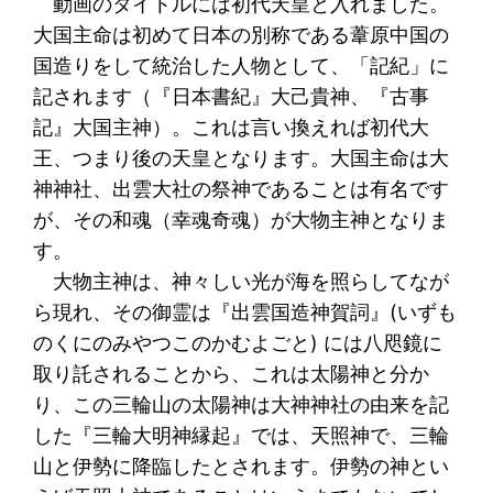
動画のタイトルには初代天皇と入れました。
大国主命は初めて日本の別称である葦原中国の
国造りをして統治した人物として、「記紀」に
記されます（『日本書紀』大己貴神、『古事
記』大国主神）。これは言い換えれば初代大
王、つまり後の天皇となります。大国主命は大
神神社、出雲大社の祭神であることは有名です
が、その和魂（幸魂奇魂）が大物主神となりま
す。
大物主神は、神々しい光が海を照らしてなが
ら現れ、その御霊は『出雲国造神賀詞』(いずも
のくにのみやつこのかむよごと) には八咫鏡に
取り託されることから、これは太陽神と分か
り、この三輪山の太陽神は大神神社の由来を記
した『三輪大明神縁起』では、天照神で、三輪
山と伊勢に降臨したとされます。伊勢の神とい