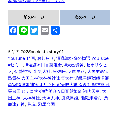
瀬織津姫命の記事はこちら
前のページ
次のページ
Facebook
Line
Twitter
Email
共
有
8月 7, 2025
ancienthistory01
YouTube 動画
, 
お知らせ
, 
瀬織津姫命の物語 YouTube
#ヒミコ
, 
#倭迹々日百襲姫命
, 
#大己貴神
, 
セオリツヒ
メ
, 
伊勢神宮
, 
出雲大社
, 
卑弥呼
, 
大国主命
, 
大国主命’大
己貴神’大国主神’大神神社’出雲大社’瀬織津姫’瀬織津姫
命’瀬織津姫神’セオリツヒメ’天照大神’荒魂’伊勢神宮’邪
馬台国’ヒミコ’卑弥呼’倭迹々日百襲姫命’初代天皇
, 
大
国主神
, 
大神神社
, 
天照大神
, 
瀬織津姫
, 
瀬織津姫命
, 
瀬
織津姫神
, 
荒魂
, 
邪馬台国