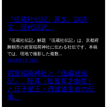
『伍蔵社伝記』原文、訓読
文、現代語訳。
『伍蔵社伝記』解題 『伍蔵社伝記』は、京都府
舞鶴市の岩室稲荷神社に伝わる社伝です。本稿
では、現地で撮影した複数…
2026年7月26日
岩室稲荷神社と『伍蔵社伝
記』。陸耳（玖賀耳之御笠）
と日子坐王・丹波道主命の伝
承。