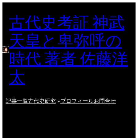
内
古代史考証 神武
容
を
ス
天皇と卑弥呼の
キ
ッ
時代 著者 佐藤洋
プ
太
記事一覧
古代史研究
プロフィール
お問合せ