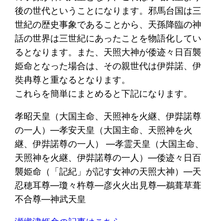
後の世代ということになります。邪馬台国は三
世紀の歴史事象であることから、天孫降臨の神
話の世界は三世紀にあったことを物語化してい
るとなります。また、天照大神が倭迹々日百襲
姫命となった場合は、その親世代は伊弉諾、伊
奘冉尊と重なるとなります。
これらを簡単にまとめると下記になります。
孝昭天皇（大国主命、天照神を火継、伊弉諾尊
の一人）―孝安天皇（大国主命、天照神を火
継、伊弉諾尊の一人） ―孝霊天皇（大国主命、
天照神を火継、伊弉諾尊の一人）―倭迹々日百
襲姫命（「記紀」が記す女神の天照大神）―天
忍穂耳尊―瓊々杵尊―彦火火出見尊―鵜葺草葺
不合尊―神武天皇