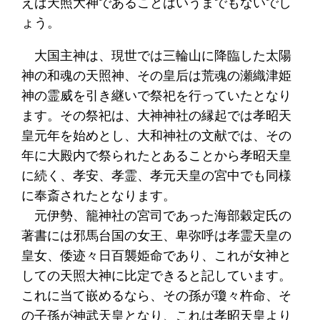
えば天照大神であることはいうまでもないでし
ょう。
大国主神は、現世では三輪山に降臨した太陽
神の和魂の天照神、その皇后は荒魂の瀬織津姫
神の霊威を引き継いで祭祀を行っていたとなり
ます。その祭祀は、大神神社の縁起では孝昭天
皇元年を始めとし、大和神社の文献では、その
年に大殿内で祭られたとあることから孝昭天皇
に続く、孝安、孝霊、孝元天皇の宮中でも同様
に奉斎されたとなります。
元伊勢、籠神社の宮司であった海部穀定氏の
著書には邪馬台国の女王、卑弥呼は孝霊天皇の
皇女、倭迹々日百襲姫命であり、これが女神と
しての天照大神に比定できると記しています。
これに当て嵌めるなら、その孫が瓊々杵命、そ
の子孫が神武天皇となり、これは孝昭天皇より