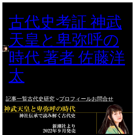
内
古代史考証 神武
容
を
ス
天皇と卑弥呼の
キ
ッ
時代 著者 佐藤洋
プ
太
記事一覧
古代史研究
プロフィール
お問合せ