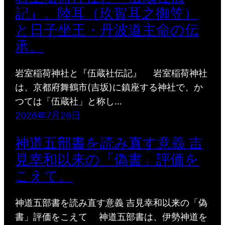
記』。陸耳（玖賀耳之御笠）
と日子坐王・丹波道主命の伝
承。
岩室稲荷神社と『伍蔵社伝記』 岩室稲荷神社
は、京都府舞鶴市(吉坂)に鎮座する神社で、か
つては「伍蔵社」と称し…
2026年7月26日
神道五部書を読み直す意義 吉
見幸和以来の「偽書」評価を
こえて。
神道五部書を読み直す意義 吉見幸和以来の「偽
書」評価をこえて 神道五部書は、伊勢神道を