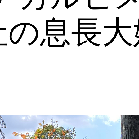
社の息長大
。