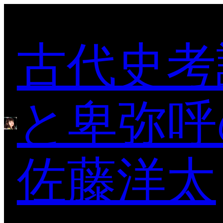
内
容
古代史考
を
ス
キ
ッ
プ
と卑弥呼
佐藤洋太