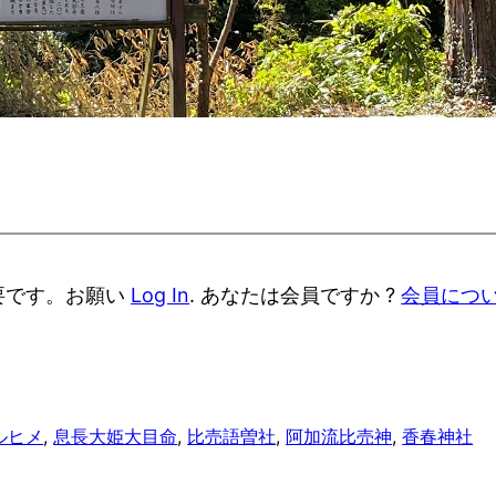
要です。お願い
Log In
. あなたは会員ですか ?
会員につ
ルヒメ
, 
息長大姫大目命
, 
比売語曽社
, 
阿加流比売神
, 
香春神社