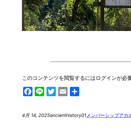
このコンテンツを閲覧するにはログインが必
Facebook
Line
Twitter
Email
共
有
4月 14, 2025
ancienthistory01
メンバーシップ
アカ