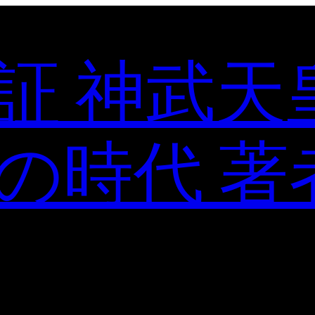
証 神武天
の時代 著