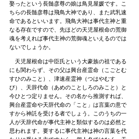
娶ったという長髄彦尊の娘は鳥見屋媛です。こ
ちらの長髄彦尊は飛鳥大神であり、また武乳速
命であるといいます。飛鳥大神は事代主神と重
なる存在ですので、先ほどの天児屋根命の荒御
魂を考えれば事代主神の荒御魂といえるのでは
ないでしょうか。
天児屋根命は中臣氏という大豪族の祖である
にも関わらず、その父は興台産霊命（こごとむ
すひのみこと）、津速産霊神（つはやむす
び）、天辞代命（あめのことしろのみこと）と
今ひとつ定りません。その名から推測すれば、
興台産霊命や天辞代命の「こと」は言葉の意で
すから神託を受ける者でしょう。このうちの一
人が天辞代命が事代主神と類似するのは必然と
思われます。要するに事代主神は神の言葉を代