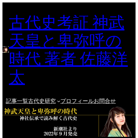
内
古代史考証 神武
容
を
ス
天皇と卑弥呼の
キ
ッ
時代 著者 佐藤洋
プ
太
記事一覧
古代史研究
プロフィール
お問合せ