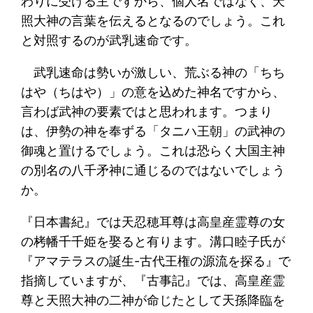
わりに受ける主ですから、個人名ではなく、天
照大神の言葉を伝えるとなるのでしょう。これ
と対照するのが武乳速命です。
武乳速命は勢いが激しい、荒ぶる神の「ちち
はや（ちはや）」の意を込めた神名ですから、
言わば武神の要素ではと思われます。つまり
は、伊勢の神を奉ずる「タニハ王朝」の武神の
御魂と置けるでしょう。これは恐らく大国主神
の別名の八千矛神に通じるのではないでしょう
か。
『日本書紀』では天忍穂耳尊は高皇産霊尊の女
の栲幡千千姫を娶ると有ります。溝口睦子氏が
『アマテラスの誕生-古代王権の源流を探る』で
指摘していますが、『古事記』では、高皇産霊
尊と天照大神の二神が命じたとして天孫降臨を