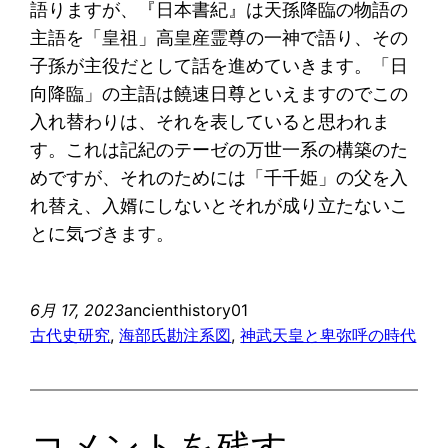
語りますが、『日本書紀』は天孫降臨の物語の
主語を「皇祖」高皇産霊尊の一神で語り、その
子孫が主役だとして話を進めていきます。「日
向降臨」の主語は饒速日尊といえますのでこの
入れ替わりは、それを表していると思われま
す。これは記紀のテーゼの万世一系の構築のた
めですが、それのためには「千千姫」の父を入
れ替え、入婿にしないとそれが成り立たないこ
とに気づきます。
6月 17, 2023
ancienthistory01
古代史研究
, 
海部氏勘注系図
, 
神武天皇と卑弥呼の時代
コメントを残す