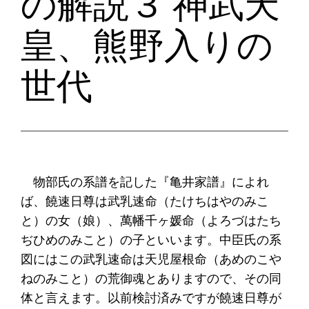
の解説３ 神武天
皇、熊野入りの
世代
物部氏の系譜を記した『亀井家譜』によれ
ば、饒速日尊は武乳速命（たけちはやのみこ
と）の女（娘）、萬幡千ヶ媛命（よろづはたち
ぢひめのみこと）の子といいます。中臣氏の系
図にはこの武乳速命は天児屋根命（あめのこや
ねのみこと）の荒御魂とありますので、その同
体と言えます。以前検討済みですが饒速日尊が