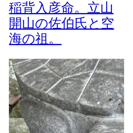
稲背入彦命。立山
開山の佐伯氏と空
海の祖。