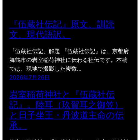
『伍蔵社伝記』原文、訓読
文、現代語訳。
『伍蔵社伝記』解題 『伍蔵社伝記』は、京都府
舞鶴市の岩室稲荷神社に伝わる社伝です。本稿
では、現地で撮影した複数…
2026年7月26日
岩室稲荷神社と『伍蔵社伝
記』。陸耳（玖賀耳之御笠）
と日子坐王・丹波道主命の伝
承。