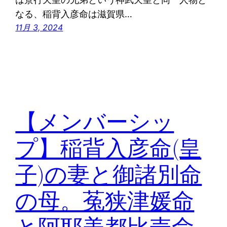
なる、稲背入彦命は滋賀県…
11月 3, 2024
【メンバーシッ
プ】稲背入彦命(皇
子)の妻と御諸別命
の母。菟狭津媛命