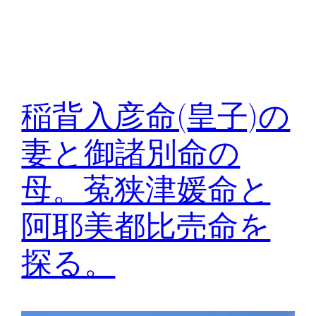
稲背入彦命(皇子)の
妻と御諸別命の
母。菟狭津媛命と
阿耶美都比売命を
探る。