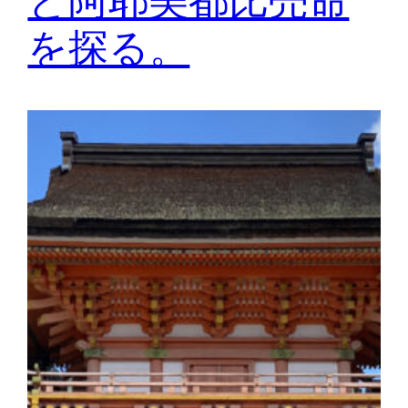
と阿耶美都比売命
を探る。