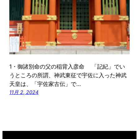
1・御諸別命の父の稲背入彦命 「記紀」でい
うところの所謂、神武東征で宇佐に入った神武
天皇は、「宇佐家古伝」で…
11月 2, 2024