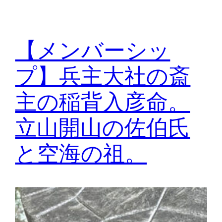
【メンバーシッ
プ】兵主大社の斎
主の稲背入彦命。
立山開山の佐伯氏
と空海の祖。