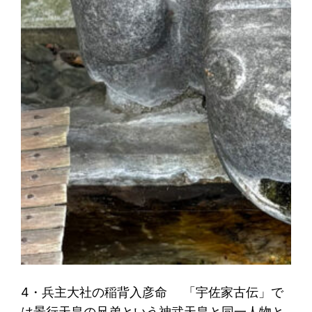
4・兵主大社の稲背入彦命 「宇佐家古伝」で
は景行天皇の兄弟という神武天皇と同一人物と