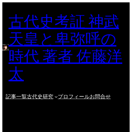
内
古代史考証 神武
容
を
ス
天皇と卑弥呼の
キ
ッ
時代 著者 佐藤洋
プ
太
記事一覧
古代史研究
プロフィール
お問合せ