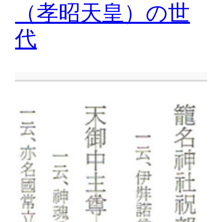
（孝昭天皇）の世
代