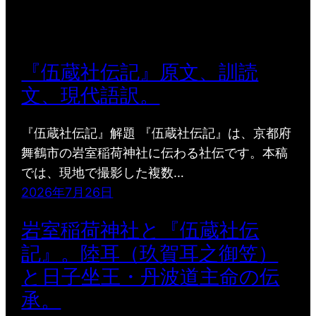
『伍蔵社伝記』原文、訓読
文、現代語訳。
『伍蔵社伝記』解題 『伍蔵社伝記』は、京都府
舞鶴市の岩室稲荷神社に伝わる社伝です。本稿
では、現地で撮影した複数…
2026年7月26日
岩室稲荷神社と『伍蔵社伝
記』。陸耳（玖賀耳之御笠）
と日子坐王・丹波道主命の伝
承。