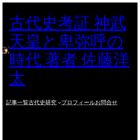
内
古代史考証 神武
容
を
ス
天皇と卑弥呼の
キ
ッ
時代 著者 佐藤洋
プ
太
記事一覧
古代史研究
プロフィール
お問合せ