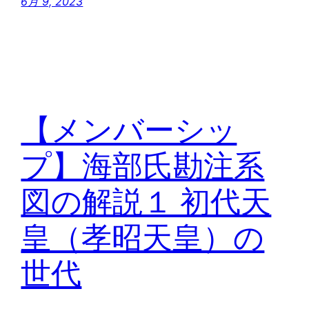
6月 9, 2023
【メンバーシッ
プ】海部氏勘注系
図の解説１ 初代天
皇（孝昭天皇）の
世代