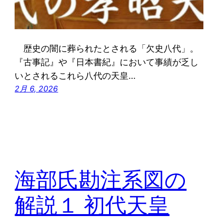
歴史の闇に葬られたとされる「欠史八代」。
『古事記』や『日本書紀』において事績が乏し
いとされるこれら八代の天皇…
2月 6, 2026
海部氏勘注系図の
解説１ 初代天皇