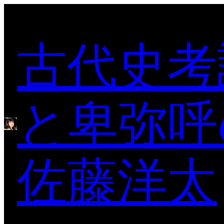
内
容
古代史考
を
ス
キ
ッ
プ
と卑弥呼
佐藤洋太