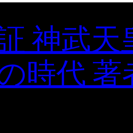
証 神武天
の時代 著