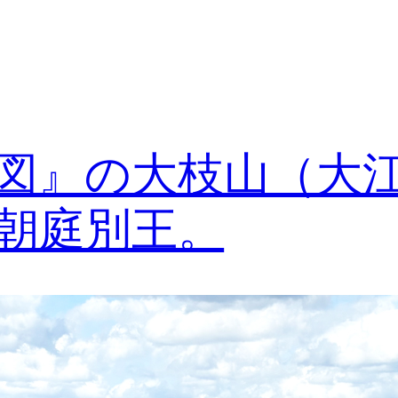
図』の大枝山（大
朝庭別王。