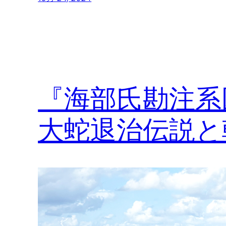
『海部氏勘注系
大蛇退治伝説と