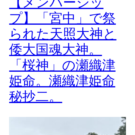
【メンバーシッ
プ】「宮中」で祭
られた天照大神と
倭大国魂大神。
「桜神」の瀬織津
姫命。瀬織津姫命
秘抄二。