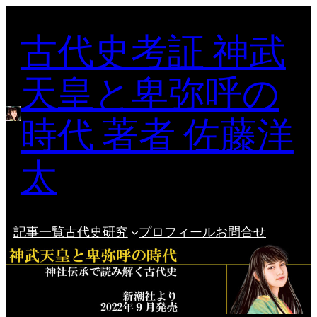
内
古代史考証 神武
容
を
ス
天皇と卑弥呼の
キ
ッ
時代 著者 佐藤洋
プ
太
記事一覧
古代史研究
プロフィール
お問合せ