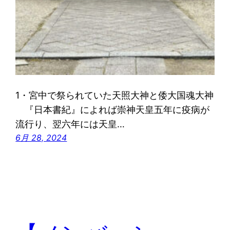
1・宮中で祭られていた天照大神と倭大国魂大神
『日本書紀』によれば崇神天皇五年に疫病が
流行り、翌六年には天皇…
6月 28, 2024