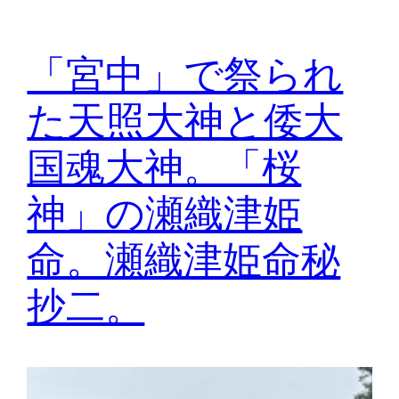
「宮中」で祭られ
た天照大神と倭大
国魂大神。「桜
神」の瀬織津姫
命。瀬織津姫命秘
抄二。