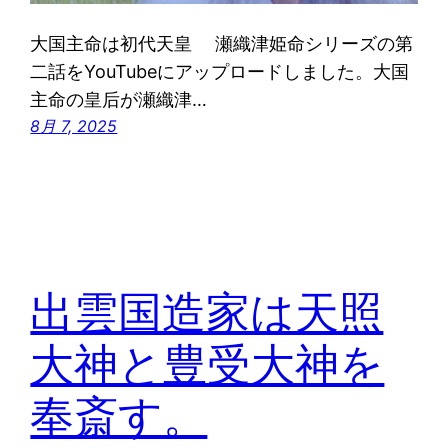
大国主命は初代天皇 瀬織津姫命シリーズの第
二話をYouTubeにアップロードしました。大国
主命の皇后が瀬織津…
8月 7, 2025
出雲国造家は天照
大神と豊受大神を
奉斎す。