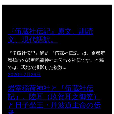
『伍蔵社伝記』原文、訓読
文、現代語訳。
『伍蔵社伝記』解題 『伍蔵社伝記』は、京都府
舞鶴市の岩室稲荷神社に伝わる社伝です。本稿
では、現地で撮影した複数…
2026年7月26日
岩室稲荷神社と『伍蔵社伝
記』。陸耳（玖賀耳之御笠）
と日子坐王・丹波道主命の伝
承。