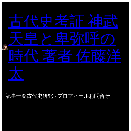
内
古代史考証 神武
容
を
ス
天皇と卑弥呼の
キ
ッ
時代 著者 佐藤洋
プ
太
記事一覧
古代史研究
プロフィール
お問合せ