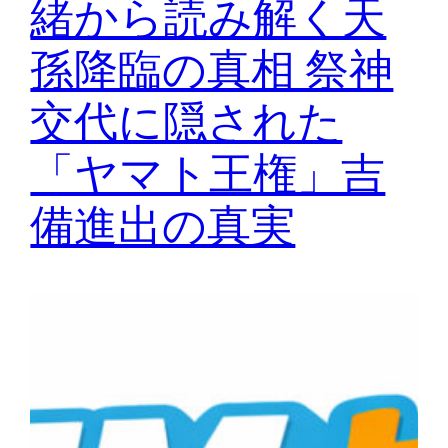
緒から読み解く天
孫降臨の真相 祭神
交代に隠された
「ヤマト王権」吉
備進出の真実