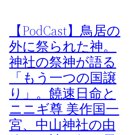
【PodCast】鳥居の
外に祭られた神。
神社の祭神が語る
「もう一つの国譲
り」。饒速日命と
ニニギ尊 美作国一
宮、中山神社の由