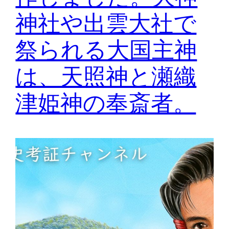
神社や出雲大社で
祭られる大国主神
は、天照神と瀬織
津姫神の奉斎者。