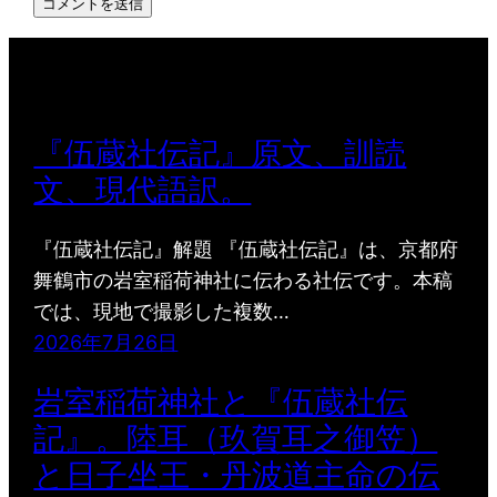
『伍蔵社伝記』原文、訓読
文、現代語訳。
『伍蔵社伝記』解題 『伍蔵社伝記』は、京都府
舞鶴市の岩室稲荷神社に伝わる社伝です。本稿
では、現地で撮影した複数…
2026年7月26日
岩室稲荷神社と『伍蔵社伝
記』。陸耳（玖賀耳之御笠）
と日子坐王・丹波道主命の伝