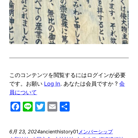
このコンテンツを閲覧するにはログインが必要
です。お願い
Log In
. あなたは会員ですか ?
会
員について
Facebook
Line
Twitter
Email
共
有
6月 23, 2024
ancienthistory01
メンバーシップ