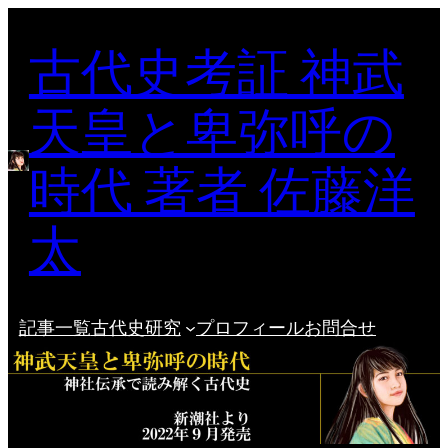
内
古代史考証 神武
容
を
ス
天皇と卑弥呼の
キ
ッ
時代 著者 佐藤洋
プ
太
記事一覧
古代史研究
プロフィール
お問合せ