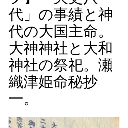
代」の事績と神
代の大国主命。
大神神社と大和
神社の祭祀。瀬
織津姫命秘抄
一。