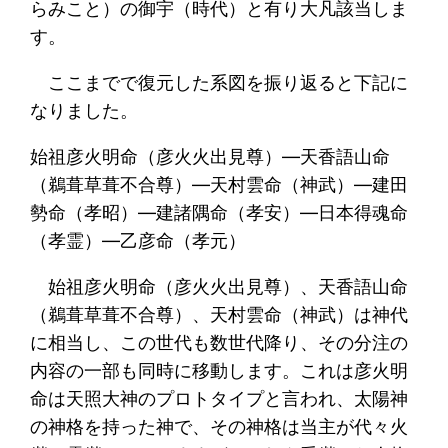
らみこと）の御宇（時代）と有り大凡該当しま
す。
ここまでで復元した系図を振り返ると下記に
なりました。
始祖彦火明命（彦火火出見尊）―天香語山命
（鵜葺草葺不合尊）―天村雲命（神武）―建田
勢命（孝昭）―建諸隅命（孝安）―日本得魂命
（孝霊）―乙彦命（孝元）
始祖彦火明命（彦火火出見尊）、天香語山命
（鵜葺草葺不合尊）、天村雲命（神武）は神代
に相当し、この世代も数世代降り、その分注の
内容の一部も同時に移動します。これは彦火明
命は天照大神のプロトタイプと言われ、太陽神
の神格を持った神で、その神格は当主が代々火