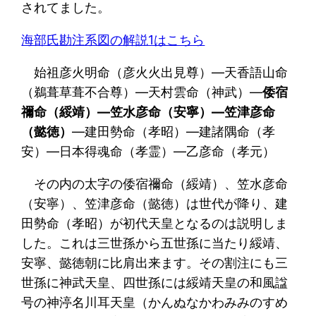
されてました。
海部氏勘注系図の解説1はこちら
始祖彦火明命（彦火火出見尊）―天香語山命
（鵜葺草葺不合尊）―天村雲命（神武）―
倭宿
禰命（綏靖）―笠水彦命（安寧）―笠津彦命
（懿徳）
―建田勢命（孝昭）―建諸隅命（孝
安）―日本得魂命（孝霊）―乙彦命（孝元）
その内の太字の倭宿禰命（綏靖）、笠水彦命
（安寧）、笠津彦命（懿徳）は世代が降り、建
田勢命（孝昭）が初代天皇となるのは説明しま
した。これは三世孫から五世孫に当たり綏靖、
安寧、懿徳朝に比肩出来ます。その割注にも三
世孫に神武天皇、四世孫には綏靖天皇の和風諡
号の神渟名川耳天皇（かんぬなかわみみのすめ