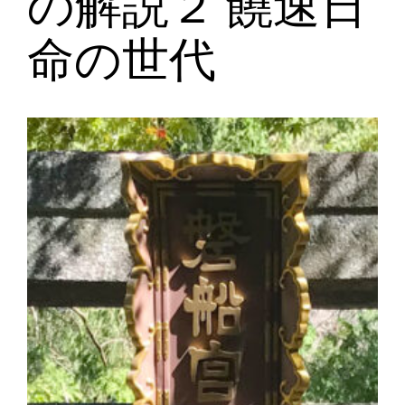
の解説２ 饒速日
命の世代