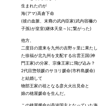
生まれたのが
海(アマ)高倉下命
(彼の血脈、末裔の武内臣家(武内宿禰の
子孫)が皇室(継体天皇～)に繋がった)
他方、
二度目の渡来を九州の吉野ヶ里に果たし
た徐福が北九州を支配する出雲王国(神
門王家)の分家、宗像王家に飛び込み？
2代目惣領媛のサヨリ媛命(市杵島媛命)
と結婚して
物部王家の祖となる彦火火出見命と
娘の穂屋媛命を生んだ。
この穂屋媛命が丹波国主となっていた海