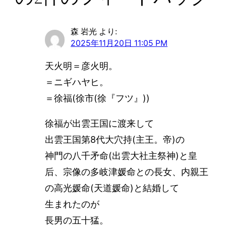
森 岩光
より:
2025年11月20日 11:05 PM
天火明＝彦火明。
＝ニギハヤヒ。
＝徐福(徐市(徐『フツ』))
徐福が出雲王国に渡来して
出雲王国第8代大穴持(主王。帝)の
神門の八千矛命(出雲大社主祭神)と皇
后、宗像の多岐津媛命との長女、内親王
の高光媛命(天道媛命)と結婚して
生まれたのが
長男の五十猛。