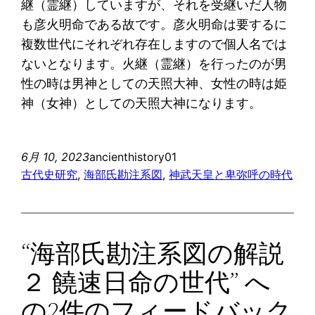
継（霊継）していますが、それを受継いだ人物
も彦火明命である故です。彦火明命は要するに
複数世代にそれぞれ存在しますので個人名では
ないとなります。火継（霊継）を行ったのが男
性の時は男神としての天照大神、女性の時は姫
神（女神）としての天照大神になります。
6月 10, 2023
ancienthistory01
古代史研究
, 
海部氏勘注系図
, 
神武天皇と卑弥呼の時代
“海部氏勘注系図の解説
２ 饒速日命の世代” へ
の2件のフィードバック