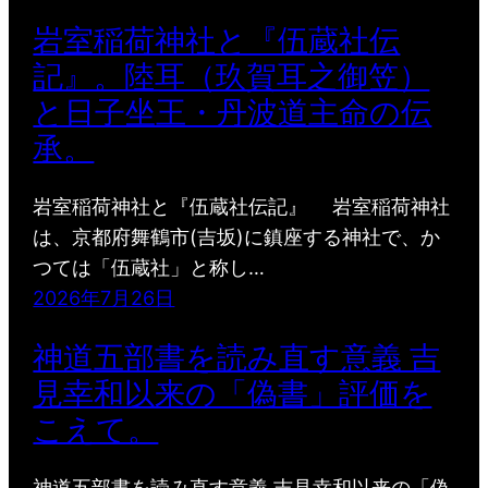
岩室稲荷神社と『伍蔵社伝
記』。陸耳（玖賀耳之御笠）
と日子坐王・丹波道主命の伝
承。
岩室稲荷神社と『伍蔵社伝記』 岩室稲荷神社
は、京都府舞鶴市(吉坂)に鎮座する神社で、か
つては「伍蔵社」と称し…
2026年7月26日
神道五部書を読み直す意義 吉
見幸和以来の「偽書」評価を
こえて。
神道五部書を読み直す意義 吉見幸和以来の「偽