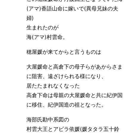
(アマ)香語山命に嫁いで(異母兄妹の夫
婦)
生まれたのが
海(アマ)村雲命。
穂屋媛が来てからと言うものは
大屋媛命と高倉下の母子らがあからさま
に阻害、遠ざけられる様になり、
居たたまれなくなった
高倉下命は母親の大屋媛命と共に紀伊国
に移住、紀伊国造の祖となった。
海部氏勘中系図の
村雲大王とアビラ依媛(媛タタラ五十鈴