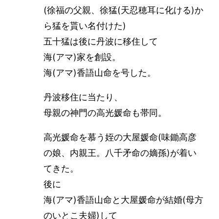
(徐福の父親、徐猛(天忍穂耳に化ける)か
ら猛を貰い名付けた)
五十猛は後に丹波に移住して
海(アマ)家を創設。
海(アマ)香語山命を号した。
丹波移住に当たり、
母親の神門の高光媛命も帯同。
高光媛命を慕う姪の大屋媛命(味鋤高彦
の娘、内親王。八千矛命の嫡孫)が着い
てきた。
後に
海(アマ)香語山命と大屋媛命が結婚(母方
のいとこ夫婦)して