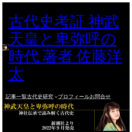
内
古代史考証 神武
容
を
ス
天皇と卑弥呼の
キ
ッ
時代 著者 佐藤洋
プ
太
記事一覧
古代史研究
プロフィール
お問合せ