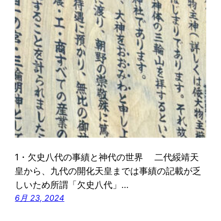
1・欠史八代の事績と神代の世界 二代綏靖天
皇から、九代の開化天皇までは事績の記載が乏
しいため所謂「欠史八代」…
6月 23, 2024