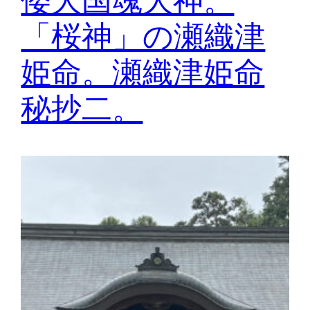
倭大国魂大神。
「桜神」の瀬織津
姫命。瀬織津姫命
秘抄二。