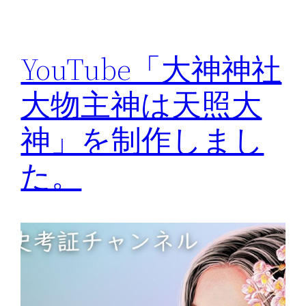
YouTube「大神神社
大物主神は天照大
神」を制作しまし
た。