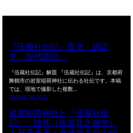
『伍蔵社伝記』原文、訓読
文、現代語訳。
『伍蔵社伝記』解題 『伍蔵社伝記』は、京都府
舞鶴市の岩室稲荷神社に伝わる社伝です。本稿
では、現地で撮影した複数…
2026年7月26日
岩室稲荷神社と『伍蔵社伝
記』。陸耳（玖賀耳之御笠）
と日子坐王・丹波道主命の伝