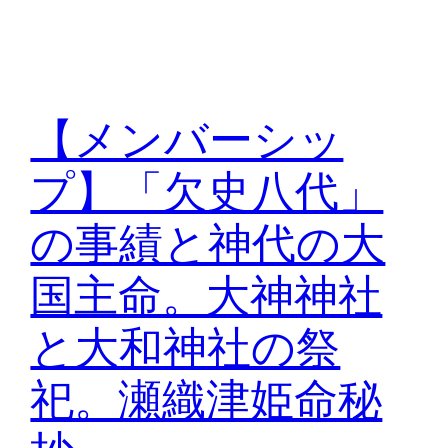
【メンバーシッ
プ】「欠史八代」
の事績と神代の大
国主命。大神神社
と大和神社の祭
祀。瀬織津姫命秘