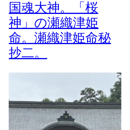
国魂大神。「桜
神」の瀬織津姫
命。瀬織津姫命秘
抄二。