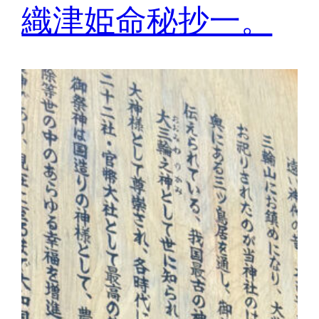
織津姫命秘抄一。