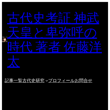
内
古代史考証 神武
容
を
ス
天皇と卑弥呼の
キ
ッ
時代 著者 佐藤洋
プ
太
記事一覧
古代史研究
プロフィール
お問合せ