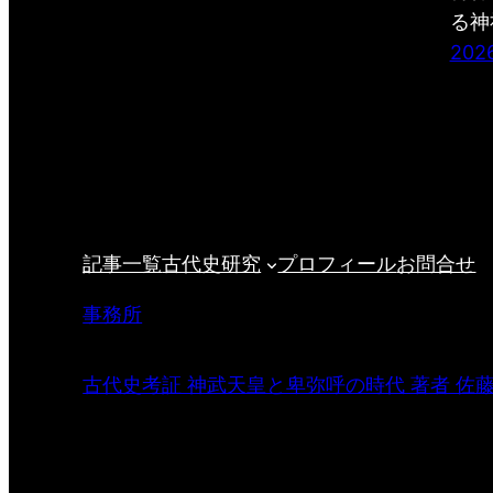
る神
202
記事一覧
古代史研究
プロフィール
お問合せ
事務所
古代史考証 神武天皇と卑弥呼の時代 著者 佐