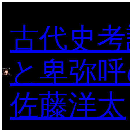
内
容
古代史考
を
ス
キ
ッ
プ
と卑弥呼
佐藤洋太