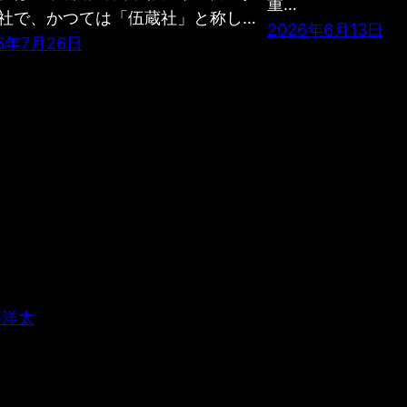
重…
社で、かつては「伍蔵社」と称し…
2026年6月13日
6年7月26日
藤洋太