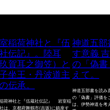
室稲荷神社と『伍
神道五部
社伝記』。陸耳
す意義 
玖賀耳之御笠）と
の「偽書
子坐王・丹波道主
えて。
の伝承。
神道五部書を読み
の「偽書」評価を
稲荷神社と『伍蔵社伝記』 岩室稲
は、伊勢神道を考
社は、京都府舞鶴市(吉坂)に鎮座す