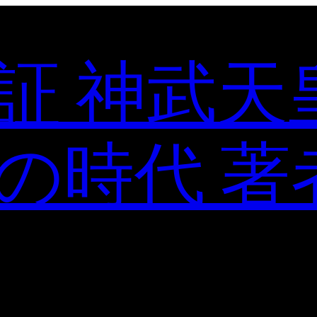
証 神武天
の時代 著