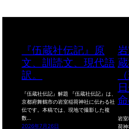
『伍蔵社伝記』原
岩
文、訓読文、現代語
蔵
訳。
（
日
『伍蔵社伝記』解題 『伍蔵社伝記』は、
命
京都府舞鶴市の岩室稲荷神社に伝わる社
伝です。本稿では、現地で撮影した複
数…
岩室
2026年7月26日
荷神