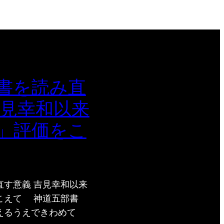
書を読み直
吉見幸和以来
」評価をこ
直す意義 吉見幸和以来
こえて 神道五部書
えるうえできわめて