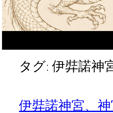
タグ:
伊弉諾神
伊弉諾神宮、神