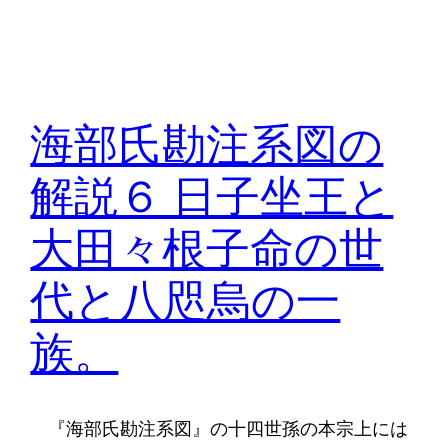
海部氏勘注系図の
解説６ 日子坐王と
大田々根子命の世
代と八咫烏の一
族。
『海部氏勘注系図』の十四世孫の本宗上には