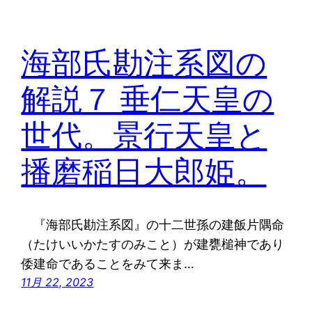
海部氏勘注系図の
解説７ 垂仁天皇の
世代。景行天皇と
播磨稲日大郎姫。
『海部氏勘注系図』の十二世孫の建飯片隅命
（たけいいかたすのみこと）が建甕槌神であり
倭建命であることをみて来ま…
11月 22, 2023