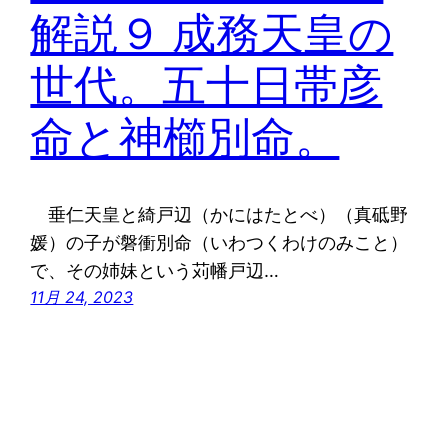
解説９ 成務天皇の
世代。五十日帯彦
命と神櫛別命。
垂仁天皇と綺戸辺（かにはたとべ）（真砥野
媛）の子が磐衝別命（いわつくわけのみこと）
で、その姉妹という苅幡戸辺…
11月 24, 2023