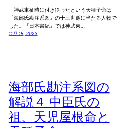
神武東征時に付き従ったという天種子命は
『海部氏勘注系図』の十三世孫に当たる人物で
した。『日本書紀』では神武東…
11月 18, 2023
海部氏勘注系図の
解説４ 中臣氏の
祖、天児屋根命と