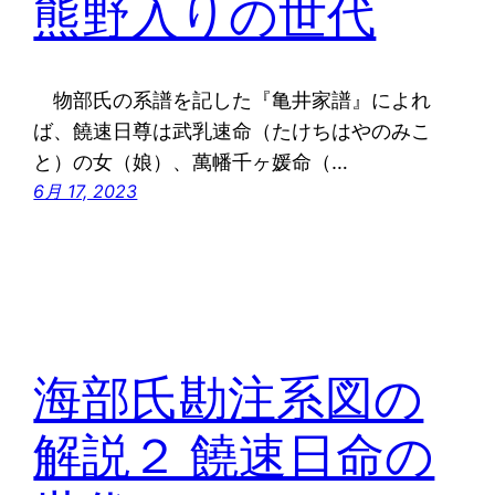
熊野入りの世代
物部氏の系譜を記した『亀井家譜』によれ
ば、饒速日尊は武乳速命（たけちはやのみこ
と）の女（娘）、萬幡千ヶ媛命（…
6月 17, 2023
海部氏勘注系図の
解説２ 饒速日命の