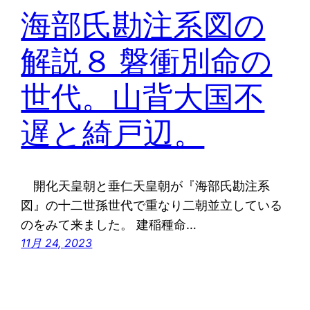
海部氏勘注系図の
解説８ 磐衝別命の
世代。山背大国不
遅と綺戸辺。
開化天皇朝と垂仁天皇朝が『海部氏勘注系
図』の十二世孫世代で重なり二朝並立している
のをみて来ました。 建稲種命…
11月 24, 2023