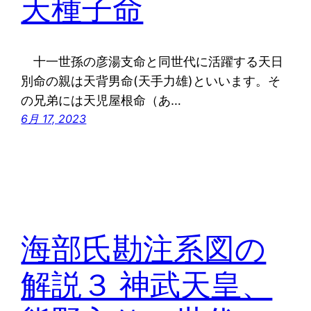
天種子命
十一世孫の彦湯支命と同世代に活躍する天日
別命の親は天背男命(天手力雄)といいます。そ
の兄弟には天児屋根命（あ…
6月 17, 2023
海部氏勘注系図の
解説３ 神武天皇、