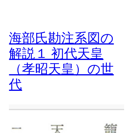
海部氏勘注系図の
解説１ 初代天皇
（孝昭天皇）の世
代