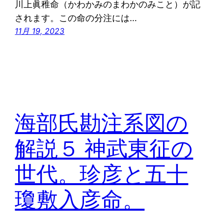
川上眞稚命（かわかみのまわかのみこと）が記
されます。この命の分注には…
11月 19, 2023
海部氏勘注系図の
解説５ 神武東征の
世代。珍彦と五十
瓊敷入彦命。