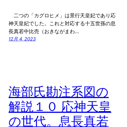
二つの「カグロヒメ」は景行天皇妃であり応
神天皇妃でした。これと対応する十五世孫の息
長真若中比売（おきながまわ…
12月 4, 2023
海部氏勘注系図の
解説１０ 応神天皇
の世代。息長真若