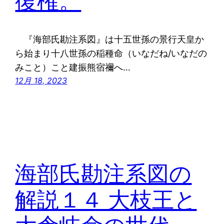
復権。
『海部氏勘注系図』は十五世孫の景行天皇か
ら始まり十八世孫の稲種命（いなだね/いなだの
みこと）こと建振熊宿禰へ…
12月 18, 2023
海部氏勘注系図の
解説１４ 大枝王と