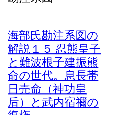
海部氏勘注系図の
解説１５ 忍熊皇子
と難波根子建振熊
命の世代。息長帯
日売命（神功皇
后）と武内宿禰の