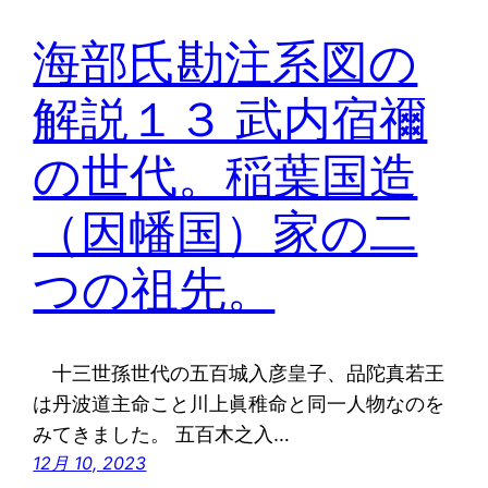
海部氏勘注系図の
解説１３ 武内宿禰
の世代。稲葉国造
（因幡国）家の二
つの祖先。
十三世孫世代の五百城入彦皇子、品陀真若王
は丹波道主命こと川上眞稚命と同一人物なのを
みてきました。 五百木之入…
12月 10, 2023