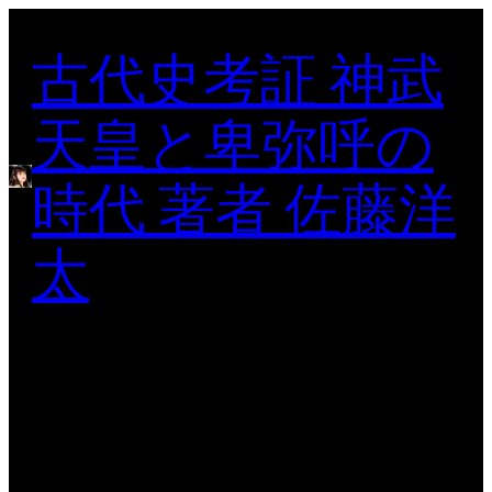
内
古代史考証 神武
容
を
ス
天皇と卑弥呼の
キ
ッ
時代 著者 佐藤洋
プ
太