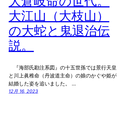
大倉岐命の世代。
大江山（大枝山）
の大蛇と鬼退治伝
説。
『海部氏勘注系図』の十五世孫では景行天皇
と川上眞稚命（丹波道主命）の娘のかぐや姫が
結婚した姿を追いました。 …
12月 16, 2023