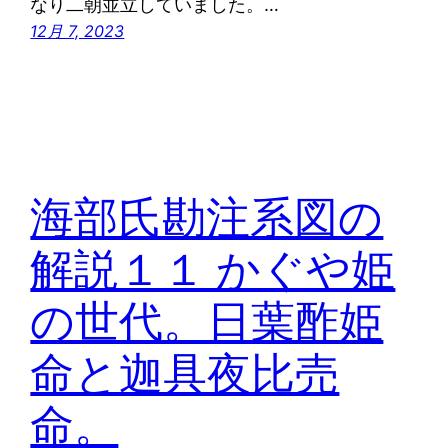
なり二朝並立していました。…
12月 7, 2023
海部氏勘注系図の
解説１１ かぐや姫
の世代。日葉酢姫
命と迦具夜比売
命。