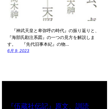
『神武天皇と卑弥呼の時代』の振り返りと、
『海部氏勘注系図』の一つの見方を解説しま
す。 『先代旧事本紀』の物…
6月 9, 2023
『伍蔵社伝記』原文、訓読