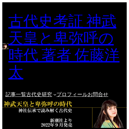
内
古代史考証 神武
容
を
ス
天皇と卑弥呼の
キ
ッ
時代 著者 佐藤洋
プ
太
記事一覧
古代史研究
プロフィール
お問合せ