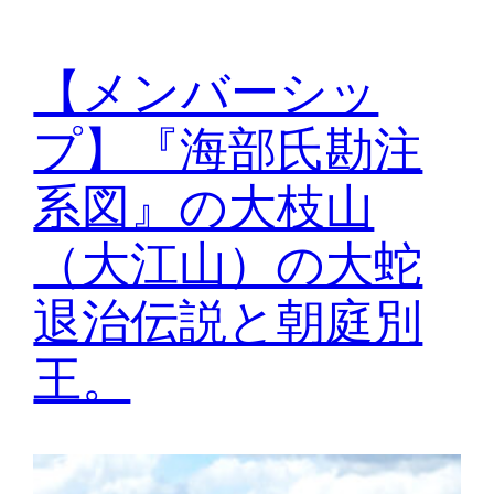
【メンバーシッ
プ】『海部氏勘注
系図』の大枝山
（大江山）の大蛇
退治伝説と朝庭別
王。