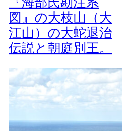
『海部氏勘注系
図』の大枝山（大
江山）の大蛇退治
伝説と朝庭別王。