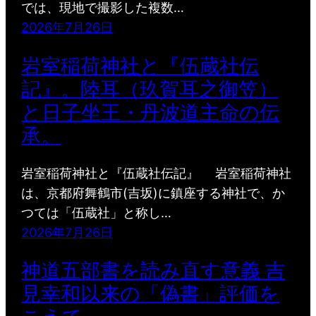
では、現地で撮影した複数…
2026年7月26日
岩室稲荷神社と『伍蔵社伝
記』。陸耳（玖賀耳之御笠）
と日子坐王・丹波道主命の伝
承。
岩室稲荷神社と『伍蔵社伝記』 岩室稲荷神社
は、京都府舞鶴市(吉坂)に鎮座する神社で、か
つては「伍蔵社」と称し…
2026年7月26日
神道五部書を読み直す意義 吉
見幸和以来の「偽書」評価を