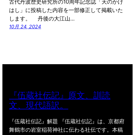
古代丹波歴史研究所の10周年記念誌「天のかけ
はし」に投稿した内容を一部修正して掲載いた
します。 丹後の大江山…
10月 24, 2024
『伍蔵社伝記』原文、訓読
文、現代語訳。
『伍蔵社伝記』解題 『伍蔵社伝記』は、京都府
舞鶴市の岩室稲荷神社に伝わる社伝です。本稿