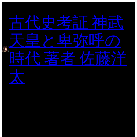
内
古代史考証 神武
容
を
ス
天皇と卑弥呼の
キ
ッ
時代 著者 佐藤洋
プ
太