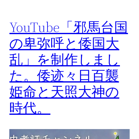
YouTube「邪馬台国
の卑弥呼と倭国大
乱」を制作しまし
た。倭迹々日百襲
姫命と天照大神の
時代。