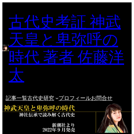
内
古代史考証 神武
容
を
ス
天皇と卑弥呼の
キ
ッ
時代 著者 佐藤洋
プ
太
記事一覧
古代史研究
プロフィール
お問合せ